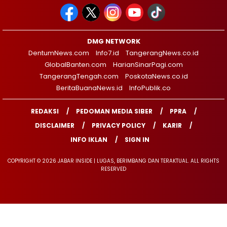
DMG NETWORK
DentumNews.com
Info7.id
TangerangNews.co.id
GlobalBanten.com
HarianSinarPagi.com
TangerangTengah.com
PoskotaNews.co.id
BeritaBuanaNews.id
InfoPublik.co
REDAKSI
PEDOMAN MEDIA SIBER
PPRA
DISCLAIMER
PRIVACY POLICY
KARIR
INFO IKLAN
SIGN IN
COPYRIGHT © 2026 JABAR INSIDE | LUGAS, BERIMBANG DAN TERAKTUAL. ALL RIGHTS
RESERVED