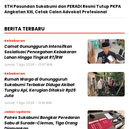
STH Pasundan Sukabumi dan PERADI Resmi Tutup PKPA
Angkatan XIII, Cetak Calon Advokat Profesional
BERITA TERBARU
Kebakaran
‎‎Camat Gunungguruh Intensifkan
Sosialisasi Pencegahan Kebakaran
Lahan Hingga Tingkat RT/RW‎
Jumat, 7 Agu 2026 - 13:47 WIB
Kebakaran
‎Rumah Warga di Gunungguruh
Sukabumi Terbakar Diduga Akibat
Tungku Api, Kerugian Ditaksir Rp25
Juta
Jumat, 7 Agu 2026 - 12:18 WIB
Jabar Update
Polres Sukabumi Bongkar Peredaran
Sabu di Surade-Ciemas, Tiga Orang
Diamankan