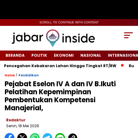
SCROLL TO CONTINUE WITH CONTENT
BERANDA
POLITIK
EKONOMI
NASIONAL
INTERNASIONA
Pencegahan Kebakaran Lahan Hingga Tingkat RT/RW‎
‎Rumah 
/
Home
Pendidikan
Pejabat Eselon IV A dan IV B.Ikuti
Pelatihan Kepemimpinan
Pembentukan Kompetensi
Manajerial,
Redaktur
Senin, 18 Mei 2026