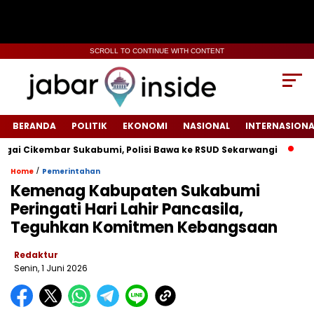
SCROLL TO CONTINUE WITH CONTENT
BERANDA
POLITIK
EKONOMI
NASIONAL
INTERNASIONA
ikembar Sukabumi, Polisi Bawa ke RSUD Sekarwangi‎
Tiang Li
/
Home
Pemerintahan
Kemenag Kabupaten Sukabumi
Peringati Hari Lahir Pancasila,
Teguhkan Komitmen Kebangsaan
Redaktur
Senin, 1 Juni 2026