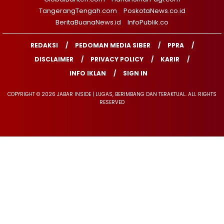
TangerangTengah.com
PoskotaNews.co.id
BeritaBuanaNews.id
InfoPublik.co
REDAKSI
PEDOMAN MEDIA SIBER
PPRA
DISCLAIMER
PRIVACY POLICY
KARIR
INFO IKLAN
SIGN IN
COPYRIGHT © 2026 JABAR INSIDE | LUGAS, BERIMBANG DAN TERAKTUAL. ALL RIGHTS
RESERVED