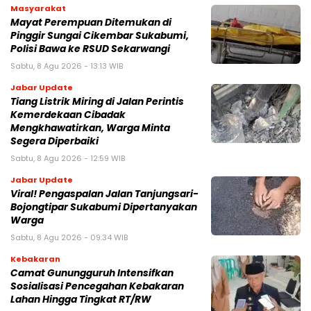
Masyarakat
‎Mayat Perempuan Ditemukan di
Pinggir Sungai Cikembar Sukabumi,
Polisi Bawa ke RSUD Sekarwangi‎
Sabtu, 8 Agu 2026 - 13:13 WIB
Jabar Update
Tiang Listrik Miring di Jalan Perintis
Kemerdekaan Cibadak
Mengkhawatirkan, Warga Minta
Segera Diperbaiki
Sabtu, 8 Agu 2026 - 12:59 WIB
Jabar Update
Viral! Pengaspalan Jalan Tanjungsari-
Bojongtipar Sukabumi Dipertanyakan
Warga
Sabtu, 8 Agu 2026 - 09:34 WIB
Kebakaran
‎‎Camat Gunungguruh Intensifkan
Sosialisasi Pencegahan Kebakaran
Lahan Hingga Tingkat RT/RW‎