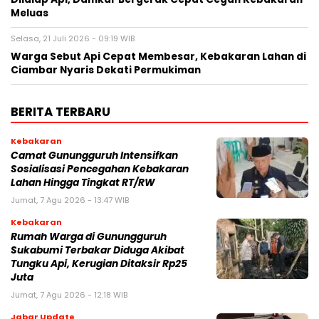
Meluas
Selasa, 21 Juli 2026 - 09:19 WIB
‎Warga Sebut Api Cepat Membesar, Kebakaran Lahan di
Ciambar Nyaris Dekati Permukiman
BERITA TERBARU
Kebakaran
‎‎Camat Gunungguruh Intensifkan
Sosialisasi Pencegahan Kebakaran
Lahan Hingga Tingkat RT/RW‎
Jumat, 7 Agu 2026 - 13:47 WIB
Kebakaran
‎Rumah Warga di Gunungguruh
Sukabumi Terbakar Diduga Akibat
Tungku Api, Kerugian Ditaksir Rp25
Juta
Jumat, 7 Agu 2026 - 12:18 WIB
Jabar Update