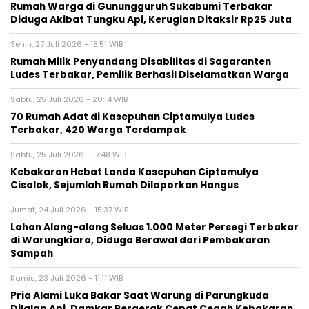
‎Rumah Warga di Gunungguruh Sukabumi Terbakar
Diduga Akibat Tungku Api, Kerugian Ditaksir Rp25 Juta
Senin, 27 Juli 2026 - 18:51 WIB
‎Rumah Milik Penyandang Disabilitas di Sagaranten
Ludes Terbakar, Pemilik Berhasil Diselamatkan Warga‎
Sabtu, 25 Juli 2026 - 20:14 WIB
70 Rumah Adat di Kasepuhan Ciptamulya Ludes
Terbakar, 420 Warga Terdampak
Sabtu, 25 Juli 2026 - 17:48 WIB
‎Kebakaran Hebat Landa Kasepuhan Ciptamulya
Cisolok, Sejumlah Rumah Dilaporkan Hangus‎
Jumat, 24 Juli 2026 - 15:37 WIB
‎Lahan Alang-alang Seluas 1.000 Meter Persegi Terbakar
di Warungkiara, Diduga Berawal dari Pembakaran
Sampah‎
Kamis, 23 Juli 2026 - 11:11 WIB
Pria Alami Luka Bakar Saat Warung di Parungkuda
Dilalap Api, Damkar Bergerak Cepat Cegah Kebakaran