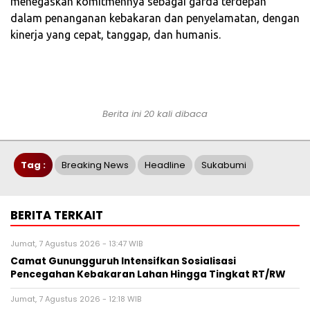
menegaskan komitmennya sebagai garda terdepan
dalam penanganan kebakaran dan penyelamatan, dengan
kinerja yang cepat, tanggap, dan humanis.
Berita ini 20 kali dibaca
Tag :
Breaking News
Headline
Sukabumi
BERITA TERKAIT
Jumat, 7 Agustus 2026 - 13:47 WIB
‎‎Camat Gunungguruh Intensifkan Sosialisasi
Pencegahan Kebakaran Lahan Hingga Tingkat RT/RW‎
Jumat, 7 Agustus 2026 - 12:18 WIB