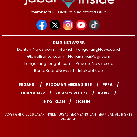
member of PT. Dentum Mediatama Grup
DMG NETWORK
DentumNews.com
Info7.id
TangerangNews.co.id
GlobalBanten.com
HarianSinarPagi.com
TangerangTengah.com
PoskotaNews.co.id
BeritaBuanaNews.id
InfoPublik.co
REDAKSI
PEDOMAN MEDIA SIBER
PPRA
DISCLAIMER
PRIVACY POLICY
KARIR
INFO IKLAN
SIGN IN
COPYRIGHT © 2026 JABAR INSIDE | LUGAS, BERIMBANG DAN TERAKTUAL. ALL RIGHTS
RESERVED