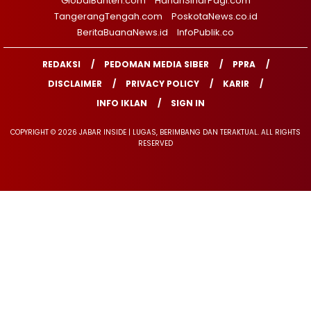
GlobalBanten.com
HarianSinarPagi.com
TangerangTengah.com
PoskotaNews.co.id
BeritaBuanaNews.id
InfoPublik.co
REDAKSI
PEDOMAN MEDIA SIBER
PPRA
DISCLAIMER
PRIVACY POLICY
KARIR
INFO IKLAN
SIGN IN
COPYRIGHT © 2026 JABAR INSIDE | LUGAS, BERIMBANG DAN TERAKTUAL. ALL RIGHTS
RESERVED