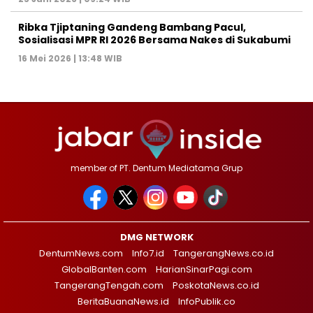
Ribka Tjiptaning Gandeng Bambang Pacul,
Sosialisasi MPR RI 2026 Bersama Nakes di Sukabumi
16 Mei 2026 | 13:48 WIB
member of PT. Dentum Mediatama Grup
DMG NETWORK
DentumNews.com
Info7.id
TangerangNews.co.id
GlobalBanten.com
HarianSinarPagi.com
TangerangTengah.com
PoskotaNews.co.id
BeritaBuanaNews.id
InfoPublik.co