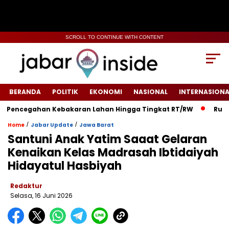
SCROLL TO CONTINUE WITH CONTENT
BERANDA
POLITIK
EKONOMI
NASIONAL
INTERNASIONA
encegahan Kebakaran Lahan Hingga Tingkat RT/RW‎
‎Rumah W
/
/
Home
Jabar Update
Jawa Barat
Santuni Anak Yatim Saaat Gelaran
Kenaikan Kelas Madrasah Ibtidaiyah
Hidayatul Hasbiyah
Redaktur
Selasa, 16 Juni 2026