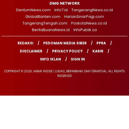
DMG NETWORK
DentumNews.com
Info7.id
TangerangNews.co.id
GlobalBanten.com
HarianSinarPagi.com
TangerangTengah.com
PoskotaNews.co.id
BeritaBuanaNews.id
InfoPublik.co
REDAKSI
PEDOMAN MEDIA SIBER
PPRA
DISCLAIMER
PRIVACY POLICY
KARIR
INFO IKLAN
SIGN IN
COPYRIGHT © 2026 JABAR INSIDE | LUGAS, BERIMBANG DAN TERAKTUAL. ALL RIGHTS
RESERVED