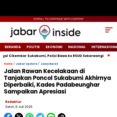
SCROLL TO CONTINUE WITH CONTENT
BERANDA
POLITIK
EKONOMI
NASIONAL
INTERNASIONA
ikembar Sukabumi, Polisi Bawa ke RSUD Sekarwangi‎
Tiang L
/
/
Home
Jabar Update
Jawa Barat
‎Jalan Rawan Kecelakaan di
Tanjakan Poncol Sukabumi Akhirnya
Diperbaiki, Kades Padabeunghar
Sampaikan Apresiasi
Redaktur
Senin, 6 Juli 2026