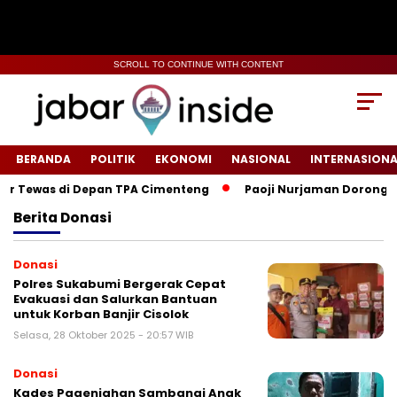
SCROLL TO CONTINUE WITH CONTENT
BERANDA
POLITIK
EKONOMI
NASIONAL
INTERNASIONA
Tewas di Depan TPA Cimenteng
Paoji Nurjaman Dorong Peng
Berita
Donasi
Donasi
‎Polres Sukabumi Bergerak Cepat
Evakuasi dan Salurkan Bantuan
untuk Korban Banjir Cisolok‎
Selasa, 28 Oktober 2025 - 20:57 WIB
Donasi
Kades Pagenjahan Sambangi Anak