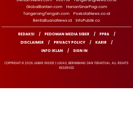
GlobalBanten.com
HarianSinarPagi.com
TangerangTengah.com
PoskotaNews.co.id
BeritaBuanaNews.id
InfoPublik.co
REDAKSI
PEDOMAN MEDIA SIBER
PPRA
DISCLAIMER
PRIVACY POLICY
KARIR
INFO IKLAN
SIGN IN
COPYRIGHT © 2026 JABAR INSIDE | LUGAS, BERIMBANG DAN TERAKTUAL. ALL RIGHTS
RESERVED