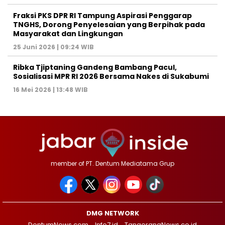
‎Fraksi PKS DPR RI Tampung Aspirasi Penggarap
TNGHS, Dorong Penyelesaian yang Berpihak pada
Masyarakat dan Lingkungan‎
25 Juni 2026 | 09:24 WIB
Ribka Tjiptaning Gandeng Bambang Pacul,
Sosialisasi MPR RI 2026 Bersama Nakes di Sukabumi
16 Mei 2026 | 13:48 WIB
member of PT. Dentum Mediatama Grup
DMG NETWORK
DentumNews.com
Info7.id
TangerangNews.co.id