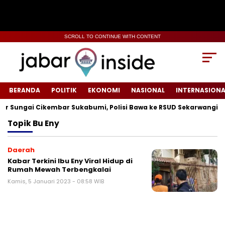
SCROLL TO CONTINUE WITH CONTENT
BERANDA
POLITIK
EKONOMI
NASIONAL
INTERNASIONA
Sungai Cikembar Sukabumi, Polisi Bawa ke RSUD Sekarwangi‎
Topik
Bu Eny
Daerah
Kabar Terkini Ibu Eny Viral Hidup di
Rumah Mewah Terbengkalai
Kamis, 5 Januari 2023 - 08:58 WIB