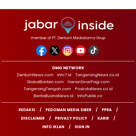
member of PT. Dentum Mediatama Grup
DMG NETWORK
DentumNews.com
Info7.id
TangerangNews.co.id
GlobalBanten.com
HarianSinarPagi.com
TangerangTengah.com
PoskotaNews.co.id
BeritaBuanaNews.id
InfoPublik.co
REDAKSI
PEDOMAN MEDIA SIBER
PPRA
DISCLAIMER
PRIVACY POLICY
KARIR
INFO IKLAN
SIGN IN