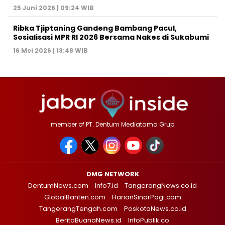
25 Juni 2026 | 09:24 WIB
Ribka Tjiptaning Gandeng Bambang Pacul,
Sosialisasi MPR RI 2026 Bersama Nakes di Sukabumi
16 Mei 2026 | 13:48 WIB
member of PT. Dentum Mediatama Grup
DMG NETWORK
DentumNews.com
Info7.id
TangerangNews.co.id
GlobalBanten.com
HarianSinarPagi.com
TangerangTengah.com
PoskotaNews.co.id
BeritaBuanaNews.id
InfoPublik.co