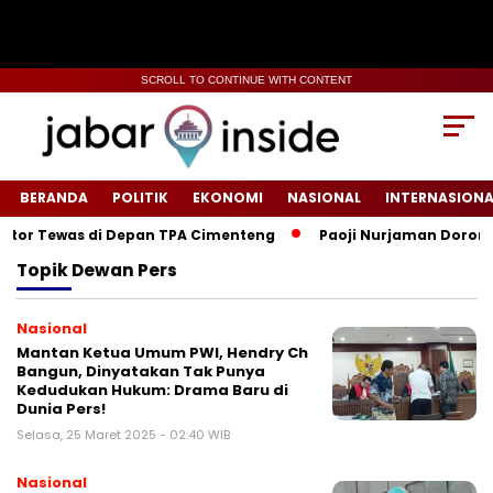
SCROLL TO CONTINUE WITH CONTENT
BERANDA
POLITIK
EKONOMI
NASIONAL
INTERNASIONA
or Tewas di Depan TPA Cimenteng
Paoji Nurjaman Dorong Pe
Topik
Dewan Pers
Nasional
Mantan Ketua Umum PWI, Hendry Ch
Bangun, Dinyatakan Tak Punya
Kedudukan Hukum: Drama Baru di
Dunia Pers!
Selasa, 25 Maret 2025 - 02:40 WIB
Nasional