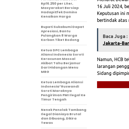
Rp16.250 per Liter,
16 Juli 2024, 
Masyarakat Bersiap
Hadapi Efek Domino
Keputusan ini 
Kenaikan Harga
bertindak atas
‎Bupati Sukabumi Dapat
Apresiasi, Bantu
Pulangkan 8 Warga
Baca Juga :
Korban Tiket Bodong‎
Jakarta-Ban
Ketua DPC Lembaga
Aliansi Indonesia Soroti
Keracunan Massal
Namun, HCB tet
Akibat Tahu Berjamur
larangan pengg
Dari Hidangan Menu
MBG
Sidang dipimpi
Ketua Lembaga Aliansi
Indonesia”Ruswandi
Soroti Maraknya
Pengiriman PMI Ilegal Ke
Timur Tengah
Nenek Penolak Tambang
Ilegal Dianiaya Brutal
dan Dibuang, Dikira
Tewas