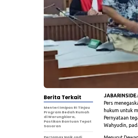
JABARINSIDE
Berita Terkait
Pers menegask
‎Menteri Imipas RI Tinjau
hukum untuk me
Program Bedah Rumah
di Warungkiara,
Pernyataan teg
Pastikan Bantuan Tepat
Wahyudin, pad
Sasaran
‎Pertamax Naik Jadi
Menurut Dewan 