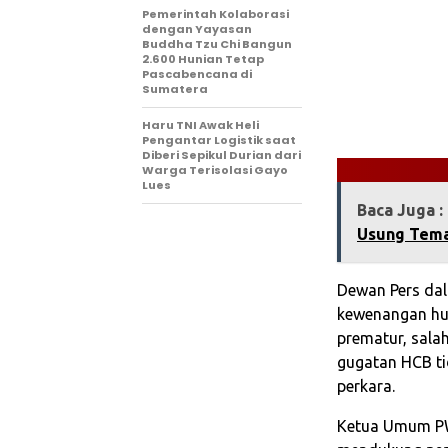
Pemerintah Kolaborasi
dengan Yayasan
Buddha Tzu Chi Bangun
2.600 Hunian Tetap
Pascabencana di
Sumatera
Haru TNI Awak Heli
Pengantar Logistik saat
Diberi Sepikul Durian dari
Warga Terisolasi Gayo
Lues
Baca Juga :
Usung Tema
Dewan Pers da
kewenangan huk
prematur, sala
gugatan HCB t
perkara.
Ketua Umum PWI