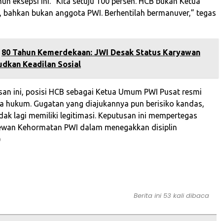
h eksepsi ini. “Kita setuju 100 persen. HCB bukan Ketua
 bahkan bukan anggota PWI. Berhentilah bermanuver,” tegas
80 Tahun Kemerdekaan: JWI Desak Status Karyawan
udkan Keadilan Sosial
an ini, posisi HCB sebagai Ketua Umum PWI Pusat resmi
ta hukum. Gugatan yang diajukannya pun berisiko kandas,
dak lagi memiliki legitimasi. Keputusan ini mempertegas
wan Kehormatan PWI dalam menegakkan disiplin
)
Berita ini 53 kali dibaca