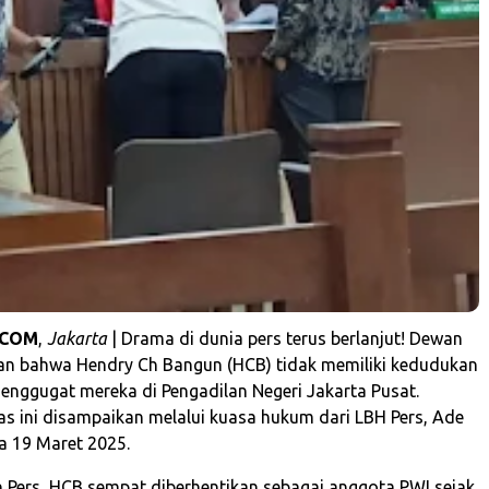
.COM
,
Jakarta
| Drama di dunia pers terus berlanjut! Dewan
an bahwa Hendry Ch Bangun (HCB) tidak memiliki kedudukan
nggugat mereka di Pengadilan Negeri Jakarta Pusat.
as ini disampaikan melalui kuasa hukum dari LBH Pers, Ade
a 19 Maret 2025.
Pers, HCB sempat diberhentikan sebagai anggota PWI sejak