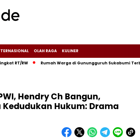
NTERNASIONAL
OLAH RAGA
KULINER
T/RW‎
‎Rumah Warga di Gunungguruh Sukabumi Terbakar Didu
WI, Hendry Ch Bangun,
a Kedudukan Hukum: Drama