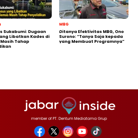
a
MBG
es Sukabumi: Dugaan
‎Ditanya Efektivitas MBG, Ono
ang Libatkan Kades di
Surono: “Tanya Saja kepada
 Masih Tahap
yang Membuat Programnya”‎
dikan
member of PT. Dentum Mediatama Grup