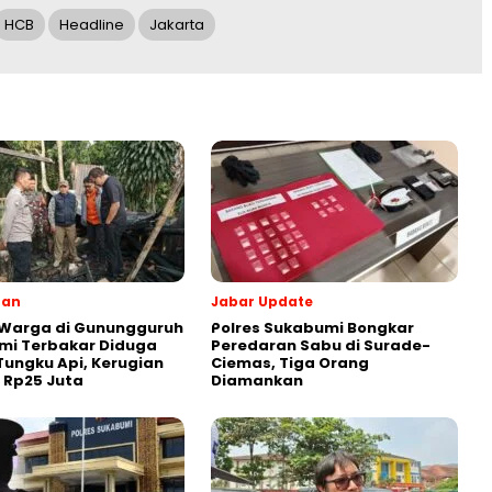
HCB
Headline
Jakarta
ran
Jabar Update
 Warga di Gunungguruh
Polres Sukabumi Bongkar
mi Terbakar Diduga
Peredaran Sabu di Surade-
Tungku Api, Kerugian
Ciemas, Tiga Orang
r Rp25 Juta
Diamankan