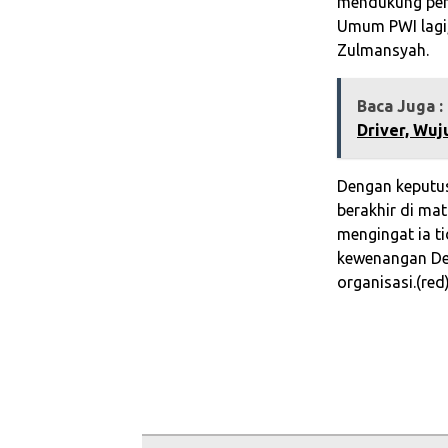
mendukung penu
Umum PWI lagi,
Zulmansyah.
Baca Juga :
Driver, Wuj
Dengan keputus
berakhir di ma
mengingat ia ti
kewenangan De
organisasi.(red