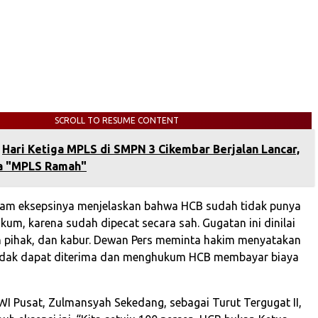
SCROLL TO RESUME CONTENT
Hari Ketiga MPLS di SMPN 3 Cikembar Berjalan Lancar,
 "MPLS Ramah"‎
lam eksepsinya menjelaskan bahwa HCB sudah tidak punya
um, karena sudah dipecat secara sah. Gugatan ini dinilai
h pihak, dan kabur. Dewan Pers meminta hakim menyatakan
idak dapat diterima dan menghukum HCB membayar biaya
 Pusat, Zulmansyah Sekedang, sebagai Turut Tergugat II,