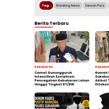
Tag :
Breaking News
Dewan Pers
Berita Terbaru
Kebakaran
Kebaka
‎‎Camat Gunungguruh
‎Rumah
Intensifkan Sosialisasi
Sukabu
Pencegahan Kebakaran Lahan
Akibat 
Hingga Tingkat RT/RW‎
Ditaksi