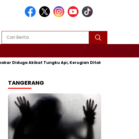
ga Akibat Tungku Api, Kerugian Ditaksir Rp25 Juta
Polres
TANGERANG