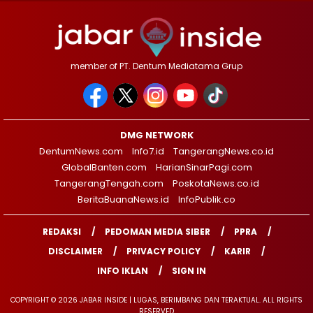
member of PT. Dentum Mediatama Grup
DMG NETWORK
DentumNews.com
Info7.id
TangerangNews.co.id
GlobalBanten.com
HarianSinarPagi.com
TangerangTengah.com
PoskotaNews.co.id
BeritaBuanaNews.id
InfoPublik.co
REDAKSI
PEDOMAN MEDIA SIBER
PPRA
DISCLAIMER
PRIVACY POLICY
KARIR
INFO IKLAN
SIGN IN
COPYRIGHT © 2026 JABAR INSIDE | LUGAS, BERIMBANG DAN TERAKTUAL. ALL RIGHTS
RESERVED