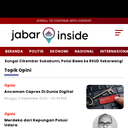
SCROLL TO CONTINUE WITH CONTENT
BERANDA
POLITIK
EKONOMI
NASIONAL
INTERNASIONA
Sungai Cikembar Sukabumi, Polisi Bawa ke RSUD Sekarwangi‎
Topik
Opini
Opini
Ancaman Capres Di Dunia Digital
Minggu, 3 September 2023 - 06:44 WIB
Opini
Merdeka dari Kepungan Polusi
Udara