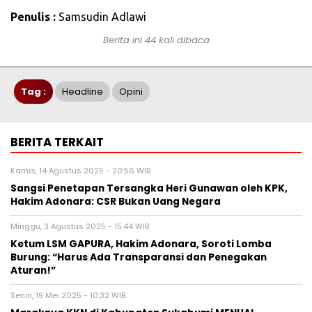
Penulis :
Samsudin Adlawi
Berita ini 44 kali dibaca
Tag :
Headline
Opini
BERITA TERKAIT
Kamis, 14 Agustus 2025 - 20:56 WIB
‎Sangsi Penetapan Tersangka Heri Gunawan oleh KPK,
Hakim Adonara: CSR Bukan Uang Negara‎
Minggu, 3 Agustus 2025 - 15:44 WIB
Ketum LSM GAPURA, Hakim Adonara, Soroti Lomba
Burung: “Harus Ada Transparansi dan Penegakan
Aturan!”
Senin, 19 Mei 2025 - 10:32 WIB