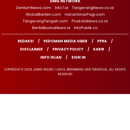
DMG NETWORK
DentumNews.com
Info7.id
TangerangNews.co.id
GlobalBanten.com
HarianSinarPagi.com
TangerangTengah.com
PoskotaNews.co.id
BeritaBuanaNews.id
InfoPublik.co
REDAKSI
PEDOMAN MEDIA SIBER
PPRA
DISCLAIMER
PRIVACY POLICY
KARIR
INFO IKLAN
SIGN IN
COPYRIGHT © 2026 JABAR INSIDE | LUGAS, BERIMBANG DAN TERAKTUAL. ALL RIGHTS
RESERVED