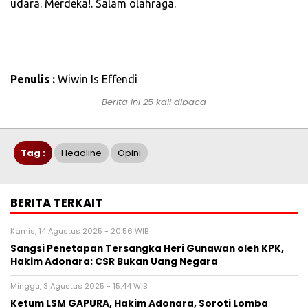
udara. Merdeka!. Salam olahraga.
Penulis :
Wiwin Is Effendi
Berita ini 25 kali dibaca
Tag :
Headline
Opini
BERITA TERKAIT
Kamis, 14 Agustus 2025 - 20:56 WIB
‎Sangsi Penetapan Tersangka Heri Gunawan oleh KPK,
Hakim Adonara: CSR Bukan Uang Negara‎
Minggu, 3 Agustus 2025 - 15:44 WIB
Ketum LSM GAPURA, Hakim Adonara, Soroti Lomba