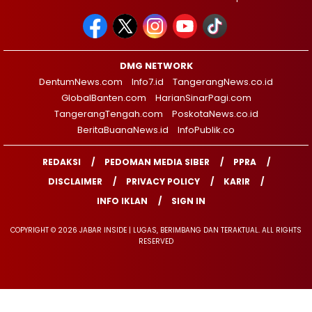
DMG NETWORK
DentumNews.com
Info7.id
TangerangNews.co.id
GlobalBanten.com
HarianSinarPagi.com
TangerangTengah.com
PoskotaNews.co.id
BeritaBuanaNews.id
InfoPublik.co
REDAKSI
PEDOMAN MEDIA SIBER
PPRA
DISCLAIMER
PRIVACY POLICY
KARIR
INFO IKLAN
SIGN IN
COPYRIGHT © 2026 JABAR INSIDE | LUGAS, BERIMBANG DAN TERAKTUAL. ALL RIGHTS
RESERVED