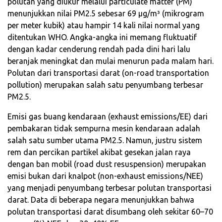
polutan yang diukur melalui particulate matter (PM)
menunjukkan nilai PM2.5 sebesar 69 µg/m³ (mikrogram
per meter kubik) atau hampir 14 kali nilai normal yang
ditentukan WHO. Angka-angka ini memang fluktuatif
dengan kadar cenderung rendah pada dini hari lalu
beranjak meningkat dan mulai menurun pada malam hari.
Polutan dari transportasi darat (on-road transportation
pollution) merupakan salah satu penyumbang terbesar
PM2.5.
Emisi gas buang kendaraan (exhaust emissions/EE) dari
pembakaran tidak sempurna mesin kendaraan adalah
salah satu sumber utama PM2.5. Namun, justru sistem
rem dan percikan partikel akibat gesekan jalan raya
dengan ban mobil (road dust resuspension) merupakan
emisi bukan dari knalpot (non-exhaust emissions/NEE)
yang menjadi penyumbang terbesar polutan transportasi
darat. Data di beberapa negara menunjukkan bahwa
polutan transportasi darat disumbang oleh sekitar 60–70