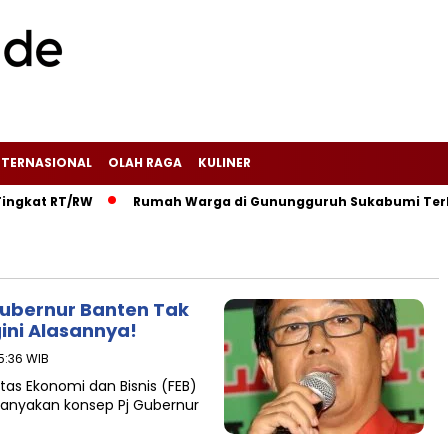
NTERNASIONAL
OLAH RAGA
KULINER
kat RT/RW‎
‎Rumah Warga di Gunungguruh Sukabumi Terbakar
Gubernur Banten Tak
ini Alasannya!
15:36 WIB
ltas Ekonomi dan Bisnis (FEB)
anyakan konsep Pj Gubernur