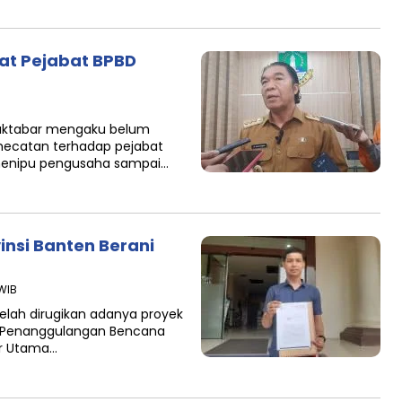
at Pejabat BPBD
Muktabar mengaku belum
ecatan terhadap pejabat
 menipu pengusaha sampai…
insi Banten Berani
 WIB
lah dirugikan adanya proyek
an Penanggulangan Bencana
ur Utama…