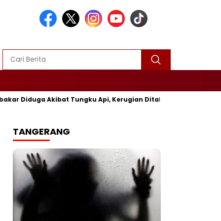
 Diduga Akibat Tungku Api, Kerugian Ditaksir Rp25 Juta
P
TANGERANG