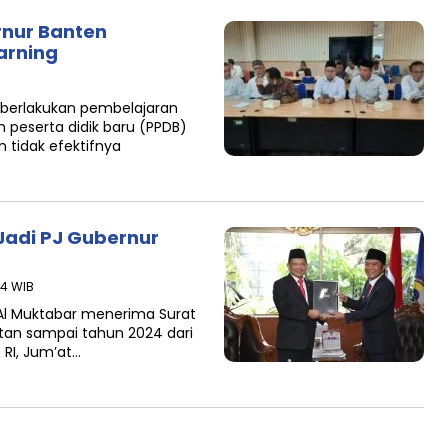
rnur Banten
arning
berlakukan pembelajaran
 peserta didik baru (PPDB)
n tidak efektifnya
Jadi PJ Gubernur
04 WIB
 Al Muktabar menerima Surat
tan sampai tahun 2024 dari
RI, Jum’at…