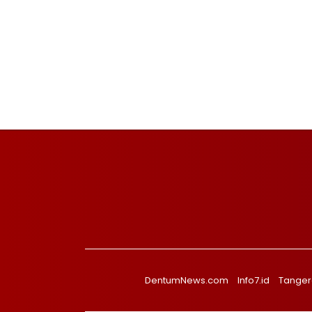
DentumNews.com
Info7.id
Tanger