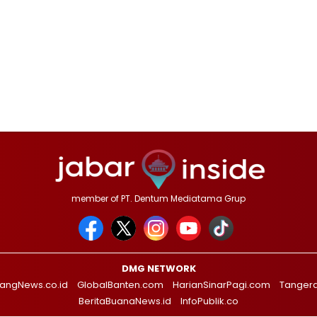
member of PT. Dentum Mediatama Grup
DMG NETWORK
angNews.co.id
GlobalBanten.com
HarianSinarPagi.com
Tanger
BeritaBuanaNews.id
InfoPublik.co