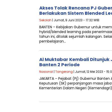
Akses Tolak Rencana PJ Gube
Berlakukan Sistem Blended Le
Sekolah
| Jumat, 9 Juni 2023 - 17:32 WIB
BANTEN – Kebijakan Gubernur untuk mem
hybrid/blended learning pada penerimaan
tahun ini, ditolak sejumlah kalangan. Selai
pembelajaran…
Al Muktabar Kembali Ditunjuk 
Banten 2 Periode
Nasional
|
Tangerang
| Jumat, 12 Mei 2023 - 15:
JAKARTA – Pejabat (Pj) Gubernur Banten
Keputusan (SK) perpanjangan masa jaba
Kementerian Dalam Negeri (Kemendagri) 