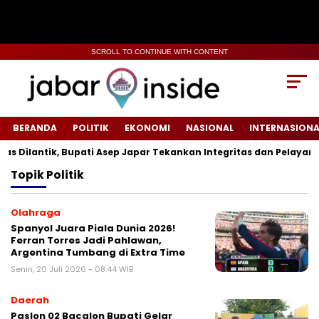
SCROLL TO CONTINUE WITH CONTENT
BERANDA
POLITIK
EKONOMI
NASIONAL
INTERNASIONA
Dilantik, Bupati Asep Japar Tekankan Integritas dan Pelayanan P
Topik
Politik
Olahraga
‎Spanyol Juara Piala Dunia 2026!
Ferran Torres Jadi Pahlawan,
Argentina Tumbang di Extra Time
Senin, 20 Juli 2026 - 08:44 WIB
Daerah
Paslon 02 Bacalon Bupati Gelar