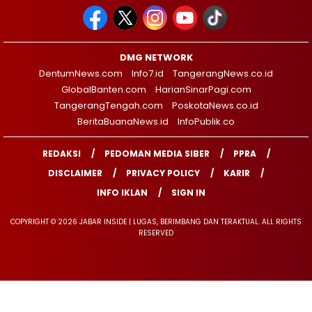
DMG NETWORK
DentumNews.com
Info7.id
TangerangNews.co.id
GlobalBanten.com
HarianSinarPagi.com
TangerangTengah.com
PoskotaNews.co.id
BeritaBuanaNews.id
InfoPublik.co
REDAKSI
PEDOMAN MEDIA SIBER
PPRA
DISCLAIMER
PRIVACY POLICY
KARIR
INFO IKLAN
SIGN IN
COPYRIGHT © 2026 JABAR INSIDE | LUGAS, BERIMBANG DAN TERAKTUAL. ALL RIGHTS
RESERVED