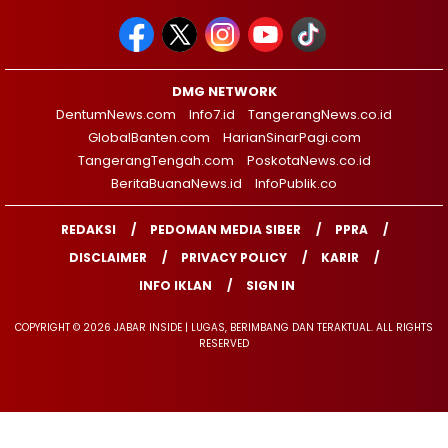
DMG NETWORK
DentumNews.com
Info7.id
TangerangNews.co.id
GlobalBanten.com
HarianSinarPagi.com
TangerangTengah.com
PoskotaNews.co.id
BeritaBuanaNews.id
InfoPublik.co
REDAKSI
PEDOMAN MEDIA SIBER
PPRA
DISCLAIMER
PRIVACY POLICY
KARIR
INFO IKLAN
SIGN IN
COPYRIGHT © 2026 JABAR INSIDE | LUGAS, BERIMBANG DAN TERAKTUAL. ALL RIGHTS
RESERVED