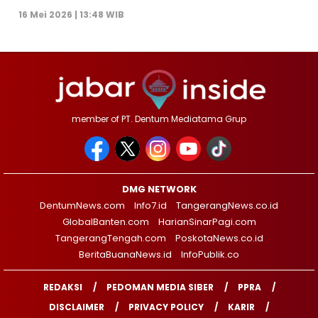
16 Mei 2026 | 13:48 WIB
member of PT. Dentum Mediatama Grup
DMG NETWORK
DentumNews.com
Info7.id
TangerangNews.co.id
GlobalBanten.com
HarianSinarPagi.com
TangerangTengah.com
PoskotaNews.co.id
BeritaBuanaNews.id
InfoPublik.co
REDAKSI
PEDOMAN MEDIA SIBER
PPRA
DISCLAIMER
PRIVACY POLICY
KARIR