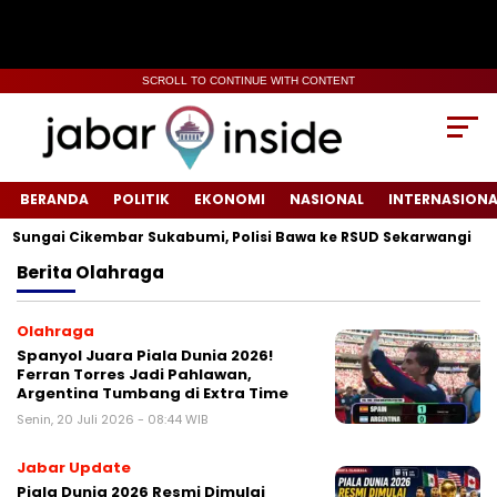
SCROLL TO CONTINUE WITH CONTENT
BERANDA
POLITIK
EKONOMI
NASIONAL
INTERNASIONA
ngai Cikembar Sukabumi, Polisi Bawa ke RSUD Sekarwangi‎
T
Berita
Olahraga
Olahraga
‎Spanyol Juara Piala Dunia 2026!
Ferran Torres Jadi Pahlawan,
Argentina Tumbang di Extra Time
Senin, 20 Juli 2026 - 08:44 WIB
Jabar Update
Piala Dunia 2026 Resmi Dimulai