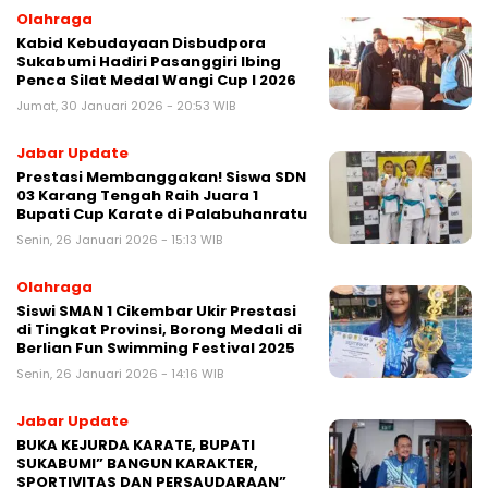
Olahraga
Kabid Kebudayaan Disbudpora
Sukabumi Hadiri Pasanggiri Ibing
Penca Silat Medal Wangi Cup I 2026
Jumat, 30 Januari 2026 - 20:53 WIB
Jabar Update
Prestasi Membanggakan! Siswa SDN
03 Karang Tengah Raih Juara 1
Bupati Cup Karate di Palabuhanratu
Senin, 26 Januari 2026 - 15:13 WIB
Olahraga
‎Siswi SMAN 1 Cikembar Ukir Prestasi
di Tingkat Provinsi, Borong Medali di
Berlian Fun Swimming Festival 2025
Senin, 26 Januari 2026 - 14:16 WIB
Jabar Update
BUKA KEJURDA KARATE, BUPATI
SUKABUMI” BANGUN KARAKTER,
SPORTIVITAS DAN PERSAUDARAAN”