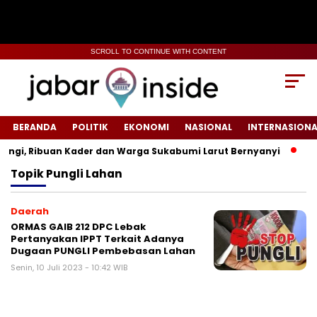
SCROLL TO CONTINUE WITH CONTENT
BERANDA
POLITIK
EKONOMI
NASIONAL
INTERNASIONA
i, Ribuan Kader dan Warga Sukabumi Larut Bernyanyi
Tata
Topik
Pungli Lahan
Daerah
ORMAS GAIB 212 DPC Lebak
Pertanyakan IPPT Terkait Adanya
Dugaan PUNGLI Pembebasan Lahan
Senin, 10 Juli 2023 - 10:42 WIB