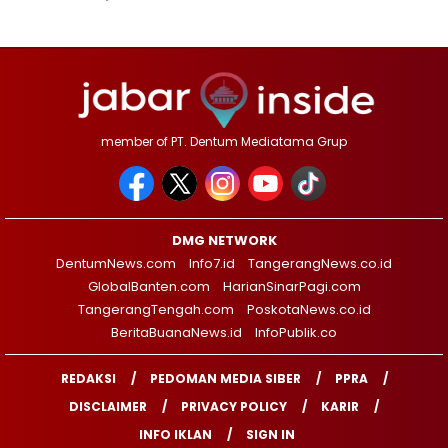
member of PT. Dentum Mediatama Grup
DMG NETWORK
DentumNews.com
Info7.id
TangerangNews.co.id
GlobalBanten.com
HarianSinarPagi.com
TangerangTengah.com
PoskotaNews.co.id
BeritaBuanaNews.id
InfoPublik.co
REDAKSI
PEDOMAN MEDIA SIBER
PPRA
DISCLAIMER
PRIVACY POLICY
KARIR
INFO IKLAN
SIGN IN