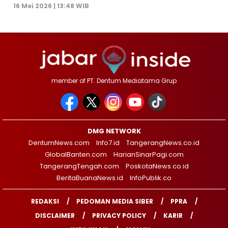
16 Mei 2026 | 13:48 WIB
member of PT. Dentum Mediatama Grup
DMG NETWORK
DentumNews.com
Info7.id
TangerangNews.co.id
GlobalBanten.com
HarianSinarPagi.com
TangerangTengah.com
PoskotaNews.co.id
BeritaBuanaNews.id
InfoPublik.co
REDAKSI
PEDOMAN MEDIA SIBER
PPRA
DISCLAIMER
PRIVACY POLICY
KARIR