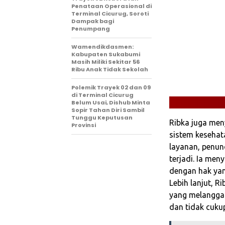
Penataan Operasional di
Terminal Cicurug, Soroti
Dampak bagi
Penumpang
Wamendikdasmen:
Kabupaten Sukabumi
Masih Miliki Sekitar 56
Ribu Anak Tidak Sekolah
Polemik Trayek 02 dan 09
di Terminal Cicurug
Belum Usai, Dishub Minta
Sopir Tahan Diri Sambil
Tunggu Keputusan
Ribka juga me
Provinsi
sistem kesehat
layanan, penun
terjadi. Ia me
dengan hak yan
Lebih lanjut, R
yang melanggar
dan tidak cuku