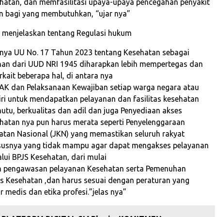
hatan, dan memfasilitasi upaya-upaya pencegahan penyakit
n bagi yang membutuhkan, “ujar nya”
a menjelaskan tentang Regulasi hukum
nya UU No. 17 Tahun 2023 tentang Kesehatan sebagai
nan dari UUD NRI 1945 diharapkan lebih mempertegas dan
kait beberapa hal, di antara nya
AK dan Pelaksanaan Kewajiban setiap warga negara atau
diri untuk mendapatkan pelayanan dan fasilitas kesehatan
utu, berkualitas dan adil dan juga Penyediaan akses
hatan nya pun harus merata seperti Penyelenggaraan
tan Nasional (JKN) yang memastikan seluruh rakyat
ususnya yang tidak mampu agar dapat mengakses pelayanan
lui BPJS Kesehatan, dari mulai
n pengawasan pelayanan Kesehatan serta Pemenuhan
tas Kesehatan ,dan harus sesuai dengan peraturan yang
r medis dan etika profesi.”jelas nya”