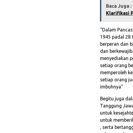
Baca Juga :
Klarifikasi
“Dalam Pancasi
1945 padal 28 
berperan dan 
dan berkewajib
menyediakan p
setiap orang 
memperoleh ke
setiap orang j
imbuhnya”
Begitu juga da
Tanggung Jawa
untuk kesejahte
untuk memberik
, serta bertan