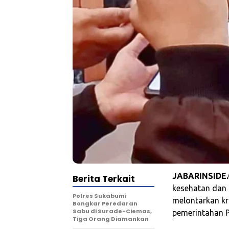
JABARINSIDE
Berita Terkait
kesehatan dan a
Polres Sukabumi
melontarkan kr
Bongkar Peredaran
Sabu di Surade-Ciemas,
pemerintahan P
Tiga Orang Diamankan