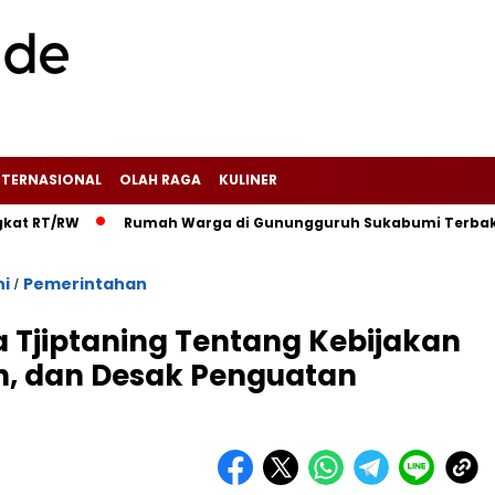
NTERNASIONAL
OLAH RAGA
KULINER
W‎
‎Rumah Warga di Gunungguruh Sukabumi Terbakar Diduga 
ni
Pemerintahan
/
ka Tjiptaning Tentang Kebijakan
h, dan Desak Penguatan