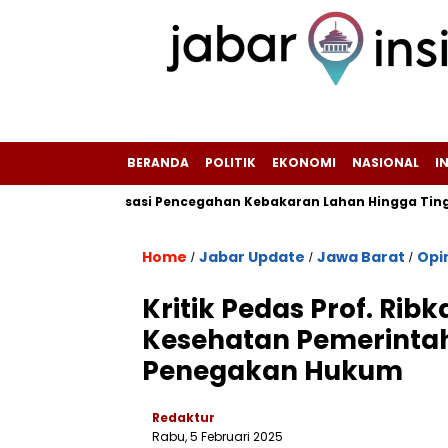
BERANDA
POLITIK
EKONOMI
NASIONAL
I
an Sosialisasi Pencegahan Kebakaran Lahan Hingga Tingkat RT/R
Home
Jabar Update
Jawa Barat
Opi
/
/
/
Kritik Pedas Prof. Rib
Kesehatan Pemerinta
Penegakan Hukum
Redaktur
Rabu, 5 Februari 2025