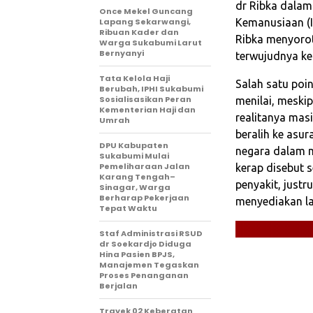
dr Ribka dalam
Once Mekel Guncang
Lapang Sekarwangi,
Kemanusiaan (I
Ribuan Kader dan
Ribka menyorot
Warga Sukabumi Larut
Bernyanyi
terwujudnya ke
Tata Kelola Haji
Salah satu poi
Berubah, IPHI Sukabumi
Sosialisasikan Peran
menilai, meski
Kementerian Haji dan
realitanya mas
Umrah
beralih ke asu
‎DPU Kabupaten
negara dalam m
Sukabumi Mulai
Pemeliharaan Jalan
kerap disebut
Karang Tengah–
penyakit, jus
Sinagar, Warga
Berharap Pekerjaan
menyediakan l
Tepat Waktu
Staf Administrasi RSUD
dr Soekardjo Diduga
Hina Pasien BPJS,
Manajemen Tegaskan
Proses Penanganan
Berjalan
‎Trayek 02 Keberatan