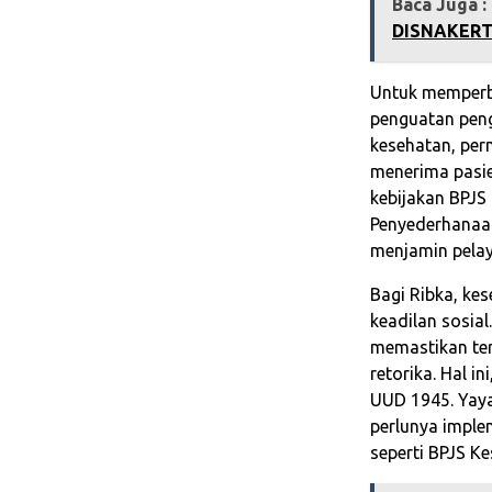
Baca Juga :
DISNAKERT
Untuk memperba
penguatan pen
kesehatan, pe
menerima pasie
kebijakan BPJS
Penyederhanaa
menjamin pelay
Bagi Ribka, ke
keadilan sosia
memastikan ter
retorika. Hal 
UUD 1945. Yay
perlunya impl
seperti BPJS K