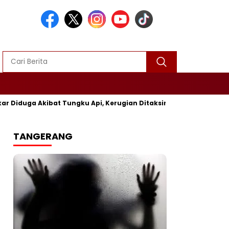
Akibat Tungku Api, Kerugian Ditaksir Rp25 Juta
Polres Su
TANGERANG