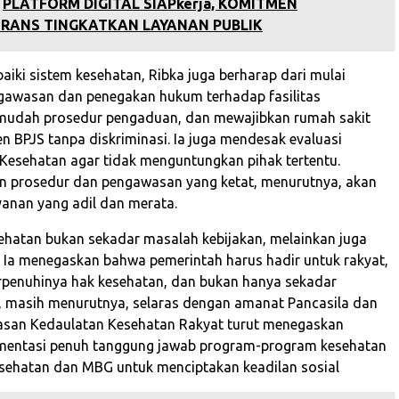
PLATFORM DIGITAL SIAPkerja, KOMITMEN
RANS TINGKATKAN LAYANAN PUBLIK
iki sistem kesehatan, Ribka juga berharap dari mulai
gawasan dan penegakan hukum terhadap fasilitas
rmudah prosedur pengaduan, dan mewajibkan rumah sakit
n BPJS tanpa diskriminasi. Ia juga mendesak evaluasi
 Kesehatan agar tidak menguntungkan pihak tertentu.
n prosedur dan pengawasan yang ketat, menurutnya, akan
anan yang adil dan merata.
sehatan bukan sekadar masalah kebijakan, melainkan juga
l. Ia menegaskan bahwa pemerintah harus hadir untuk rakyat,
penuhinya hak kesehatan, dan bukan hanya sekadar
ini, masih menurutnya, selaras dengan amanat Pancasila dan
asan Kedaulatan Kesehatan Rakyat turut menegaskan
ementasi penuh tanggung jawab program-program kesehatan
esehatan dan MBG untuk menciptakan keadilan sosial