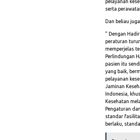
pelayanan kese
serta perawata
Dan beliau jug
” Dengan Hadir
peraturan turu
memperjelas ter
Perlindungan H
pasien itu sen
yang baik, berm
pelayanan kese
Jaminan Keseha
Indonesia, kh
Kesehatan mela
Pengaturan da
standar fasili
berlaku, standa