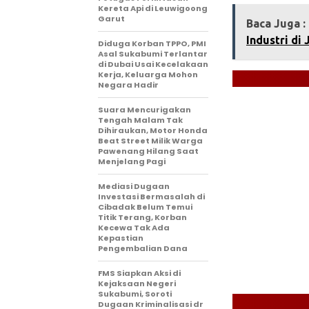
Kereta Api di Leuwigoong
Garut
Baca Juga :
Industri di
‎Diduga Korban TPPO, PMI
Asal Sukabumi Terlantar
di Dubai Usai Kecelakaan
Kerja, Keluarga Mohon
Negara Hadir‎
Suara Mencurigakan
Tengah Malam Tak
Dihiraukan, Motor Honda
Beat Street Milik Warga
Pawenang Hilang Saat
Menjelang Pagi
Mediasi Dugaan
Investasi Bermasalah di
Cibadak Belum Temui
Titik Terang, Korban
Kecewa Tak Ada
Kepastian
Pengembalian Dana
FMS Siapkan Aksi di
Kejaksaan Negeri
Sukabumi, Soroti
Dugaan Kriminalisasi dr