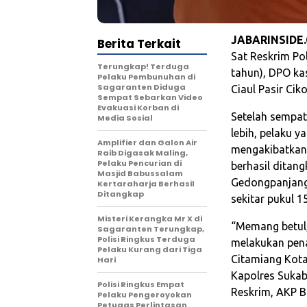
JABARINSIDE
Berita Terkait
Sat Reskrim P
Terungkap! Terduga
tahun), DPO ka
Pelaku Pembunuhan di
Sagaranten Diduga
Ciaul Pasir Cik
Sempat Sebarkan Video
Evakuasi Korban di
Setelah sempat
Media Sosial
lebih, pelaku 
‎Amplifier dan Galon Air
mengakibatkan 
Raib Digasak Maling,
Pelaku Pencurian di
berhasil ditan
Masjid Babussalam
Gedongpanjang
Kertaraharja Berhasil
Ditangkap
sekitar pukul 1
‎Misteri Kerangka Mr X di
“Memang betul, 
Sagaranten Terungkap,
Polisi Ringkus Terduga
melakukan pen
Pelaku Kurang dari Tiga
Citamiang Kota
Hari
Kapolres Sukab
Polisi Ringkus Empat
Reskrim, AKP B
Pelaku Pengeroyokan
Petugas Perlintasan