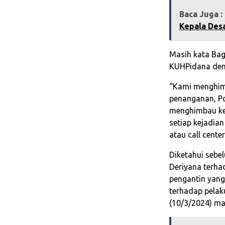
Baca Juga :
Kepala Des
Masih kata Bag
KUHPidana den
“Kami menghim
penanganan, Po
menghimbau kep
setiap kejadia
atau call cente
Diketahui sebe
Deriyana terhad
pengantin yang
terhadap pelak
(10/3/2024) ma