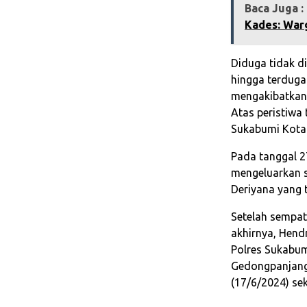
Baca Juga :
Kades: War
Diduga tidak d
hingga terdug
mengakibatkan 
Atas peristiwa
Sukabumi Kota
Pada tanggal 2
mengeluarkan s
Deriyana yang t
Setelah sempat
akhirnya, Hend
Polres Sukabum
Gedongpanjang
(17/6/2024) sek