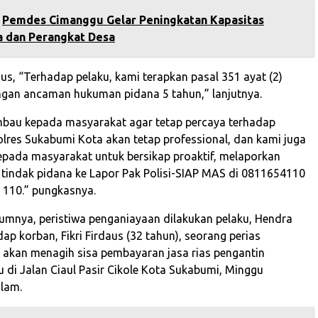
‎Pemdes Cimanggu Gelar Peningkatan Kapasitas
a dan Perangkat Desa
us, “Terhadap pelaku, kami terapkan pasal 351 ayat (2)
gan ancaman hukuman pidana 5 tahun,” lanjutnya.
bau kepada masyarakat agar tetap percaya terhadap
lres Sukabumi Kota akan tetap professional, dan kami juga
ada masyarakat untuk bersikap proaktif, melaporkan
n tindak pidana ke Lapor Pak Polisi-SIAP MAS di 0811654110
r 110.” pungkasnya.
lumnya, peristiwa penganiayaan dilakukan pelaku, Hendra
ap korban, Fikri Firdaus (32 tahun), seorang perias
 akan menagih sisa pembayaran jasa rias pengantin
u di Jalan Ciaul Pasir Cikole Kota Sukabumi, Minggu
lam.