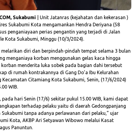
.COM, Sukabumi
| Unit Jatanras (kejahatan dan kekerasan )
olres Sukabumi Kota mengamankan Hendra Deriyana (58
sus penganiayaan perias pengantin yang terjadi di Jalan
ole Kota Sukabumi, Minggu (10/3/2024).
 melarikan diri dan berpindah-pindah tempat selama 3 bulan
yang menganiaya korban menggunakan gelas kaca hingga
korban menderita luka sobek pada bagian dahi tersebut
gkap di rumah kontrakannya di Gang Do’a Ibu Kelurahan
 Kecamatan Citamiang Kota Sukabumi, Senin, (17/6/2024)
5.00 WIB.
pada hari Senin (17/6) sekitar pukul 15.00 WIB, kami dapat
angkapan terhadap pelaku yaitu di daerah Gedongpanjang
 Sukabumi tanpa adanya perlawanan dari pelaku,” ujar
umi Kota, AKBP Ari Setyawan Wibowo melalui Kasat
agus Panuntun.