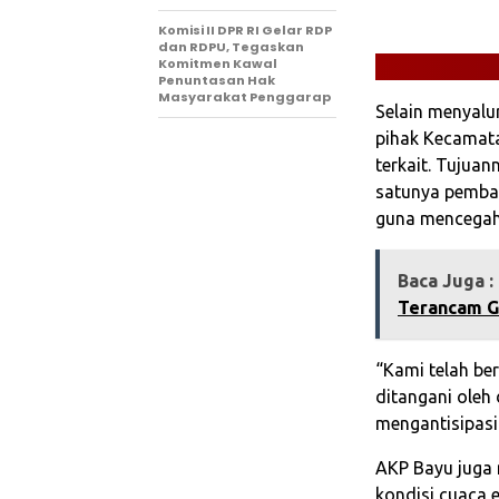
Komisi II DPR RI Gelar RDP
dan RDPU, Tegaskan
Komitmen Kawal
Penuntasan Hak
Masyarakat Penggarap
Selain menyalu
pihak Kecamata
terkait. Tujuan
satunya pemba
guna mencegah 
Baca Juga :
Terancam G
“Kami telah be
ditangani oleh 
mengantisipasi
AKP Bayu juga
kondisi cuaca e