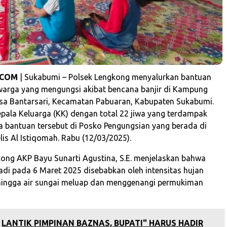
.COM
| Sukabumi – Polsek Lengkong menyalurkan bantuan
warga yang mengungsi akibat bencana banjir di Kampung
sa Bantarsari, Kecamatan Pabuaran, Kabupaten Sukabumi.
pala Keluarga (KK) dengan total 22 jiwa yang terdampak
a bantuan tersebut di Posko Pengungsian yang berada di
is Al Istiqomah. Rabu (12/03/2025).
ong AKP Bayu Sunarti Agustina, S.E. menjelaskan bahwa
jadi pada 6 Maret 2025 disebabkan oleh intensitas hujan
ehingga air sungai meluap dan menggenangi permukiman
LANTIK PIMPINAN BAZNAS, BUPATI" HARUS HADIR