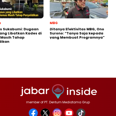
a
MBG
es Sukabumi: Dugaan
‎Ditanya Efektivitas MBG, Ono
ang Libatkan Kades di
Surono: “Tanya Saja kepada
 Masih Tahap
yang Membuat Programnya”‎
dikan
member of PT. Dentum Mediatama Grup