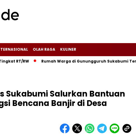
NTERNASIONAL
OLAH RAGA
KULINER
RT/RW‎
‎Rumah Warga di Gunungguruh Sukabumi Terbakar Did
es Sukabumi Salurkan Bantuan
si Bencana Banjir di Desa