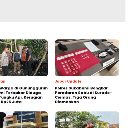
ran
Jabar Update
 Warga di Gunungguruh
Polres Sukabumi Bongkar
mi Terbakar Diduga
Peredaran Sabu di Surade-
Tungku Api, Kerugian
Ciemas, Tiga Orang
r Rp25 Juta
Diamankan