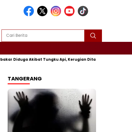
uga Akibat Tungku Api, Kerugian Ditaksir Rp25 Juta
Polre
TANGERANG