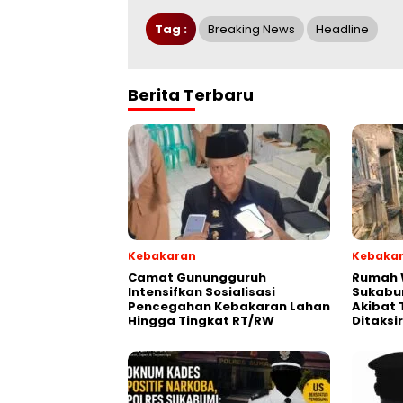
Tag :
Breaking News
Headline
Berita Terbaru
Kebakaran
Kebaka
‎‎Camat Gunungguruh
‎Rumah
Intensifkan Sosialisasi
Sukabu
Pencegahan Kebakaran Lahan
Akibat 
Hingga Tingkat RT/RW‎
Ditaksi