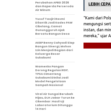
Perubahan APBD 2026
LEBIH CEP
dan Raperda Perseroda
Air Minum
“Kami dari Pol
Yusuf Taojiri Resmi
Dilantik Jadi Kades PAW
mengungsi sert
Cibolang, Camat
instan, dan mi
Gunungguruh Ajak
Bersatu Bangun Desa
mereka,” ujar 
‎AKBP Benny Cahyadi Siap
Bangun Sinergi, Mohon
Izin Menjadi Bagian dari
Keluarga Besar
Sukabumi‎
‎Wamenko Pangan
Dorong Regulasi RDF,
TPSA Cimenteng
Sukabumi Dinilai Jadi
Model Pengelolaan
Sampah Nasional‎
‎Viral Air Sungai Berubah
Hijau, DLH Jabar Turun ke
Cikembar: Hasil Uji
Laboratorium Ditunggu
14 Hari