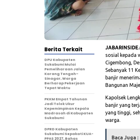
JABARINSIDE
Berita Terkait
sosial kepada 
‎DPU Kabupaten
Cigembong, De
Sukabumi Mulai
Pemeliharaan Jalan
Sebanyak 11 Ke
Karang Tengah–
banjir menerim
Sinagar, Warga
Berharap Pekerjaan
Bangunan Majel
Tepat Waktu
Kapolsek Lengk
PKKM Empat Tahunan
Jadi Tolok Ukur
banjir yang ter
Kepemimpinan Kepala
yang tinggi, s
Madrasah di Kabupaten
Sukabumi
warga.
DPRD Kabupaten
Sukabumi Sepakati KUA-
Baca Juga :
PPAS 2027, Bahas