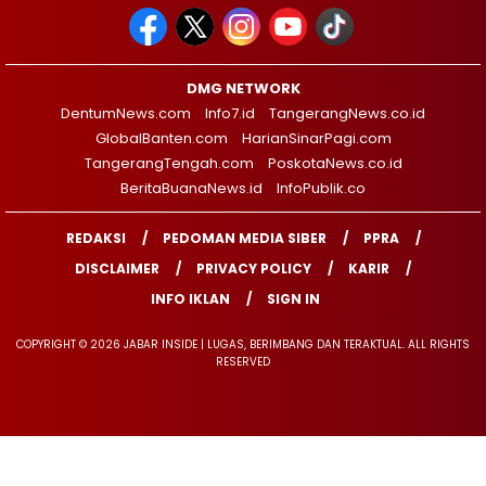
DMG NETWORK
DentumNews.com
Info7.id
TangerangNews.co.id
GlobalBanten.com
HarianSinarPagi.com
TangerangTengah.com
PoskotaNews.co.id
BeritaBuanaNews.id
InfoPublik.co
REDAKSI
PEDOMAN MEDIA SIBER
PPRA
DISCLAIMER
PRIVACY POLICY
KARIR
INFO IKLAN
SIGN IN
COPYRIGHT © 2026 JABAR INSIDE | LUGAS, BERIMBANG DAN TERAKTUAL. ALL RIGHTS
RESERVED