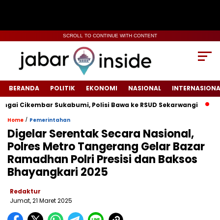
SCROLL TO CONTINUE WITH CONTENT
BERANDA
POLITIK
EKONOMI
NASIONAL
INTERNASIONA
Cikembar Sukabumi, Polisi Bawa ke RSUD Sekarwangi‎
Tiang 
/
Home
Pemerintahan
Digelar Serentak Secara Nasional,
Polres Metro Tangerang Gelar Bazar
Ramadhan Polri Presisi dan Baksos
Bhayangkari 2025
Redaktur
Jumat, 21 Maret 2025