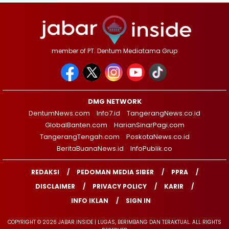
member of PT. Dentum Mediatama Grup
DMG NETWORK
DentumNews.com
Info7.id
TangerangNews.co.id
GlobalBanten.com
HarianSinarPagi.com
TangerangTengah.com
PoskotaNews.co.id
BeritaBuanaNews.id
InfoPublik.co
REDAKSI
PEDOMAN MEDIA SIBER
PPRA
DISCLAIMER
PRIVACY POLICY
KARIR
INFO IKLAN
SIGN IN
COPYRIGHT © 2026 JABAR INSIDE | LUGAS, BERIMBANG DAN TERAKTUAL. ALL RIGHTS