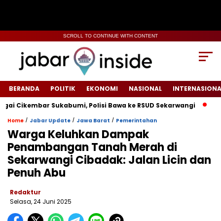
SCROLL TO CONTINUE WITH CONTENT
BERANDA
POLITIK
EKONOMI
NASIONAL
INTERNASIONA
Cikembar Sukabumi, Polisi Bawa ke RSUD Sekarwangi‎
Tiang 
/
/
/
Home
Jabar Update
Jawa Barat
Pemerintahan
Warga Keluhkan Dampak
Penambangan Tanah Merah di
Sekarwangi Cibadak: Jalan Licin dan
Penuh Abu
Redaktur
Selasa, 24 Juni 2025