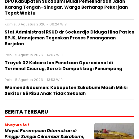
‎DPU Kabupaten Sukabumi Mulai Pemeliharaan Jalan
Karang Tengah–Sinagar, Warga Berharap Pekerjaan
Tepat Waktu
Kamis, 6 Agustus 2026 - 06:24 WIB
Staf Administrasi RSUD dr Soekardjo Diduga Hina Pasien
BPJS, Manajemen Tegaskan Proses Penanganan
Berjalan
Rabu, 5 Agustus 2026 - 14:07 WIB
‎Trayek 02 Keberatan Penataan Operasional di
Terminal Cicurug, Soroti Dampak bagi Penumpang
Rabu, 5 Agustus 2026 - 13:53 WIB
Wamendikdasmen: Kabupaten Sukabumi Masih Miliki
Sekitar 56 Ribu Anak Tidak Sekolah
BERITA TERBARU
Masyarakat
‎Mayat Perempuan Ditemukan di
Pinggir Sungai Cikembar Sukabumi,