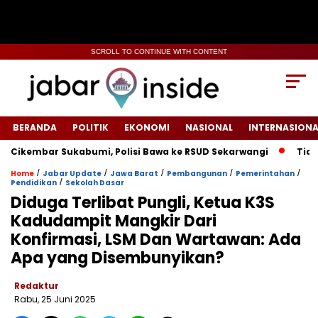
SCROLL TO CONTINUE WITH CONTENT
BERANDA
POLITIK
EKONOMI
NASIONAL
INTERNASIONA
bar Sukabumi, Polisi Bawa ke RSUD Sekarwangi‎
Tiang Listr
/
/
/
/
/
Home
Jabar Update
Jawa Barat
Pembangunan
Pemerintahan
/
Pendidikan
Sekolah Dasar
Diduga Terlibat Pungli, Ketua K3S
Kadudampit Mangkir Dari
Konfirmasi, LSM Dan Wartawan: Ada
Apa yang Disembunyikan?
Redaktur
Rabu, 25 Juni 2025