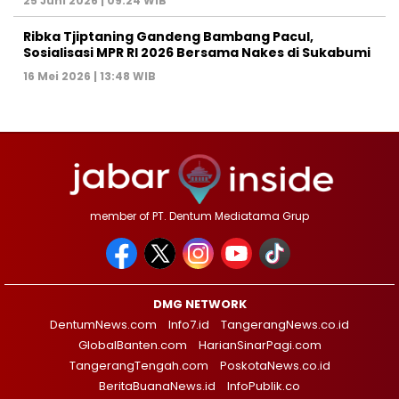
25 Juni 2026 | 09:24 WIB
Ribka Tjiptaning Gandeng Bambang Pacul,
Sosialisasi MPR RI 2026 Bersama Nakes di Sukabumi
16 Mei 2026 | 13:48 WIB
member of PT. Dentum Mediatama Grup
DMG NETWORK
DentumNews.com
Info7.id
TangerangNews.co.id
GlobalBanten.com
HarianSinarPagi.com
TangerangTengah.com
PoskotaNews.co.id
BeritaBuanaNews.id
InfoPublik.co