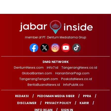
member of PT. Dentum Mediatama Grup
DMG NETWORK
DentumNews.com
Info7.id
TangerangNews.co.id
GlobalBanten.com
HarianSinarPagi.com
TangerangTengah.com
PoskotaNews.co.id
BeritaBuanaNews.id
InfoPublik.co
REDAKSI
PEDOMAN MEDIA SIBER
PPRA
DISCLAIMER
PRIVACY POLICY
KARIR
INFO IKLAN
SIGN IN