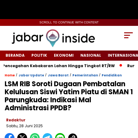
SCROLL TO CONTINUE WITH CONTENT
BERANDA
POLITIK
EKONOMI
NASIONAL
INTERNASIONA
ncegahan Kebakaran Lahan Hingga Tingkat RT/RW‎
‎Rumah Wa
/
/
/
/
Home
Jabar Update
Jawa Barat
Pemerintahan
Pendidikan
LSM RIB Soroti Dugaan Pembatalan
Kelulusan Siswi Yatim Piatu di SMAN 1
Parungkuda: Indikasi Mal
Administrasi PPDB?
Redaktur
Sabtu, 28 Juni 2025