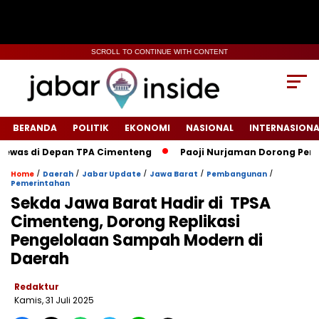
SCROLL TO CONTINUE WITH CONTENT
BERANDA
POLITIK
EKONOMI
NASIONAL
INTERNASIONA
di Depan TPA Cimenteng
Paoji Nurjaman Dorong Penguatan S
/
/
/
/
/
Home
Daerah
Jabar Update
Jawa Barat
Pembangunan
Pemerintahan
‎Sekda Jawa Barat Hadir di TPSA
Cimenteng, Dorong Replikasi
Pengelolaan Sampah Modern di
Daerah
Redaktur
Kamis, 31 Juli 2025