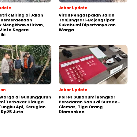
pdate
Jabar Update
strik Miring di Jalan
Viral! Pengaspalan Jalan
s Kemerdekaan
Tanjungsari-Bojongtipar
k Mengkhawatirkan,
Sukabumi Dipertanyakan
Minta Segera
Warga
iki
ran
Jabar Update
 Warga di Gunungguruh
Polres Sukabumi Bongkar
mi Terbakar Diduga
Peredaran Sabu di Surade-
Tungku Api, Kerugian
Ciemas, Tiga Orang
r Rp25 Juta
Diamankan