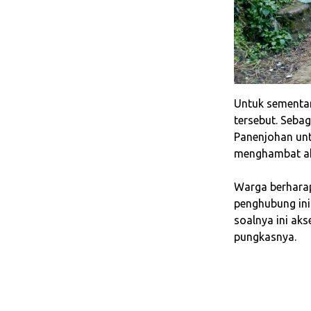
‎Untuk sementa
tersebut. Sebag
Panenjohan un
menghambat akt
‎Warga berhara
penghubung ini
soalnya ini ak
pungkasnya.