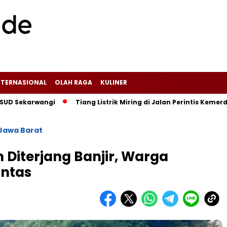
NTERNASIONAL
OLAH RAGA
KULINER
rwangi‎
Tiang Listrik Miring di Jalan Perintis Kemerdekaan
Jawa Barat
Diterjang Banjir, Warga
ntas‎