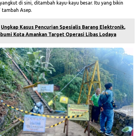
ngkut di sini, ditambah kayu-kayu besar. Itu yang bikin
” tambah Asep.
Ungkap Kasus Pencurian Spesialis Barang Elektronik,
abumi Kota Amankan Target Operasi Libas Lodaya