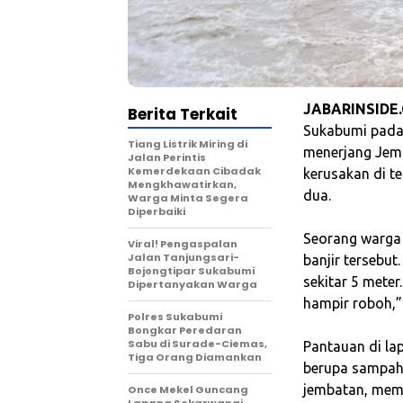
JABARINSIDE
Berita Terkait
Sukabumi pada 
Tiang Listrik Miring di
menerjang Jemb
Jalan Perintis
Kemerdekaan Cibadak
kerusakan di t
Mengkhawatirkan,
dua.
Warga Minta Segera
Diperbaiki
‎Seorang warga 
Viral! Pengaspalan
Jalan Tanjungsari-
banjir tersebut
Bojongtipar Sukabumi
sekitar 5 mete
Dipertanyakan Warga
hampir roboh,”
Polres Sukabumi
Bongkar Peredaran
Sabu di Surade-Ciemas,
‎Pantauan di l
Tiga Orang Diamankan
berupa sampah 
jembatan, memb
Once Mekel Guncang
Lapang Sekarwangi,