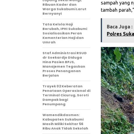
sampah yang nya
Ribuan Kader dan
Warga Sukabumi Larut
tambah parah,
Bernyanyi
Tata Kelola Haji
Baca Juga :
Berubah, IPHI Sukabumi
Sosialisasikan Peran
Polres Suk
Kementerian Haji dan
Umrah
Staf Administrasi RSUD
dr Soekardjo Diduga
Hina Pasien BPJS,
Manajemen Tegaskan
Proses Penanganan
Berjalan
‎Trayek 02 Keberatan
Penataan Operasional di
Terminal Cicurug, Soroti
Dampak bagi
Penumpang
Wamendikdasmen:
Kabupaten Sukabumi
Masih Miliki Sekitar 56
Ribu Anak Tidak Sekolah