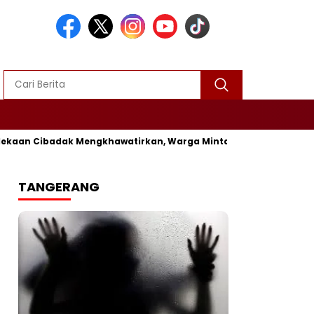
 Cibadak Mengkhawatirkan, Warga Minta Segera Diperbaiki
Vi
TANGERANG