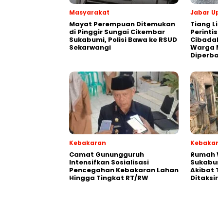
Masyarakat
Jabar U
‎Mayat Perempuan Ditemukan
Tiang Li
di Pinggir Sungai Cikembar
Perinti
Sukabumi, Polisi Bawa ke RSUD
Cibada
Sekarwangi‎
Warga 
Diperba
Kebakaran
Kebaka
‎‎Camat Gunungguruh
‎Rumah
Intensifkan Sosialisasi
Sukabu
Pencegahan Kebakaran Lahan
Akibat 
Hingga Tingkat RT/RW‎
Ditaksi