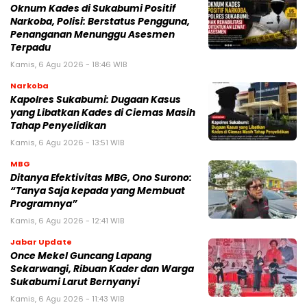
Oknum Kades di Sukabumi Positif
Narkoba, Polisi: Berstatus Pengguna,
Penanganan Menunggu Asesmen
Terpadu
Kamis, 6 Agu 2026 - 18:46 WIB
Narkoba
Kapolres Sukabumi: Dugaan Kasus
yang Libatkan Kades di Ciemas Masih
Tahap Penyelidikan
Kamis, 6 Agu 2026 - 13:51 WIB
MBG
‎Ditanya Efektivitas MBG, Ono Surono:
“Tanya Saja kepada yang Membuat
Programnya”‎
Kamis, 6 Agu 2026 - 12:41 WIB
Jabar Update
Once Mekel Guncang Lapang
Sekarwangi, Ribuan Kader dan Warga
Sukabumi Larut Bernyanyi
Kamis, 6 Agu 2026 - 11:43 WIB