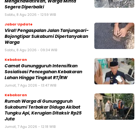
Mengkhawatirkan, Warga Minta
Segera Diperbaiki
Sabtu, 8 Agu 2026 - 12:59 WIB
Jabar Update
Viral! Pengaspalan Jalan Tanjungsari-
Bojongtipar Sukabumi Dipertanyakan
Warga
Sabtu, 8 Agu 2026 - 09:34 WIB
Kebakaran
‎‎Camat Gunungguruh Intensifkan
Sosialisasi Pencegahan Kebakaran
Lahan Hingga Tingkat RT/RW‎
Jumat, 7 Agu 2026 - 13:47 WIB
Kebakaran
‎Rumah Warga di Gunungguruh
Sukabumi Terbakar Diduga Akibat
Tungku Api, Kerugian Ditaksir Rp25
Juta
Jumat, 7 Agu 2026 - 12:18 WIB