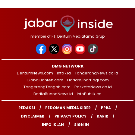
member of PT. Dentum Mediatama Grup
DMG NETWORK
DentumNews.com
Info7.id
TangerangNews.co.id
GlobalBanten.com
HarianSinarPagi.com
TangerangTengah.com
PoskotaNews.co.id
BeritaBuanaNews.id
InfoPublik.co
REDAKSI
PEDOMAN MEDIA SIBER
PPRA
DISCLAIMER
PRIVACY POLICY
KARIR
INFO IKLAN
SIGN IN