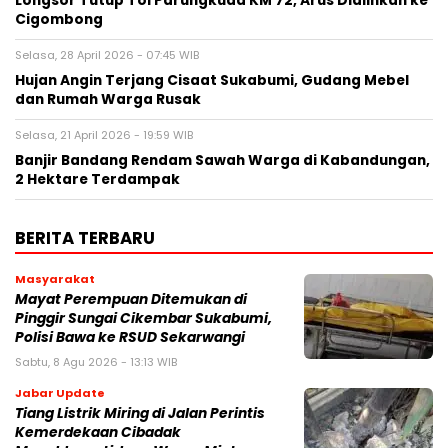
‎Longsor Tutup Tol Parungkuda KM 72, Arus Dialihkan ke
Cigombong‎
Selasa, 28 April 2026 - 07:45 WIB
Hujan Angin Terjang Cisaat Sukabumi, Gudang Mebel
dan Rumah Warga Rusak
Selasa, 21 April 2026 - 19:59 WIB
‎Banjir Bandang Rendam Sawah Warga di Kabandungan,
2 Hektare Terdampak
BERITA TERBARU
Masyarakat
‎Mayat Perempuan Ditemukan di
Pinggir Sungai Cikembar Sukabumi,
Polisi Bawa ke RSUD Sekarwangi‎
Sabtu, 8 Agu 2026 - 13:13 WIB
Jabar Update
Tiang Listrik Miring di Jalan Perintis
Kemerdekaan Cibadak