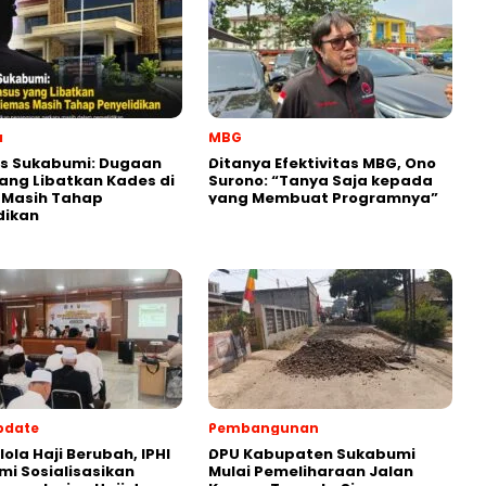
a
MBG
es Sukabumi: Dugaan
‎Ditanya Efektivitas MBG, Ono
ang Libatkan Kades di
Surono: “Tanya Saja kepada
 Masih Tahap
yang Membuat Programnya”‎
dikan
pdate
Pembangunan
lola Haji Berubah, IPHI
‎DPU Kabupaten Sukabumi
i Sosialisasikan
Mulai Pemeliharaan Jalan