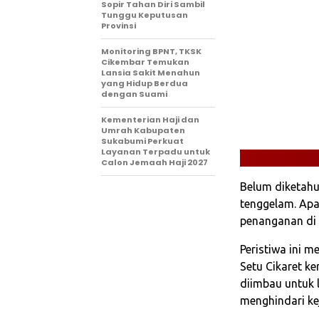
Sopir Tahan Diri Sambil
Tunggu Keputusan
Provinsi
‎Monitoring BPNT, TKSK
Cikembar Temukan
Lansia Sakit Menahun
yang Hidup Berdua
dengan Suami
Kementerian Haji dan
Umrah Kabupaten
Sukabumi Perkuat
Layanan Terpadu untuk
Calon Jemaah Haji 2027
Belum diketahu
tenggelam. Apa
penanganan di l
Peristiwa ini 
Setu Cikaret ke
diimbau untuk l
menghindari ke