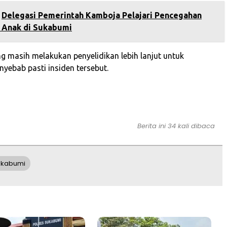
Delegasi Pemerintah Kamboja Pelajari Pencegahan
 Anak di Sukabumi
g masih melakukan penyelidikan lebih lanjut untuk
yebab pasti insiden tersebut.
Berita ini 34 kali dibaca
ukabumi