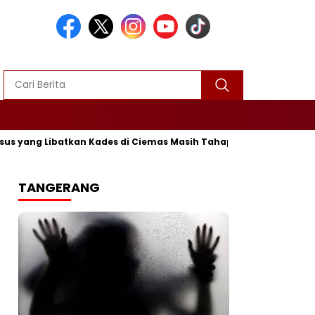
Libatkan Kades di Ciemas Masih Tahap Penyelidikan
‎Dita
TANGERANG