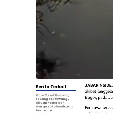
JABARINSIDE
Berita Terkait
akibat tenggel
Once Mekel Guncang
Bogor, pada Ju
Lapang Sekarwangi,
Ribuan Kader dan
Warga Sukabumi Larut
Peristiwa terse
Bernyanyi