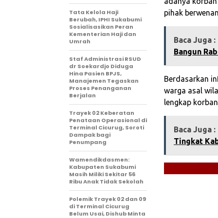
adanya korban 
Tata Kelola Haji
pihak berwenan
Berubah, IPHI Sukabumi
Sosialisasikan Peran
Kementerian Haji dan
Baca Juga :
Umrah
Bangun Rab
Staf Administrasi RSUD
dr Soekardjo Diduga
Hina Pasien BPJS,
Berdasarkan in
Manajemen Tegaskan
Proses Penanganan
warga asal wila
Berjalan
lengkap korban
‎Trayek 02 Keberatan
Penataan Operasional di
Terminal Cicurug, Soroti
Baca Juga :
Dampak bagi
Tingkat Ka
Penumpang
Wamendikdasmen:
Kabupaten Sukabumi
Masih Miliki Sekitar 56
Ribu Anak Tidak Sekolah
Polemik Trayek 02 dan 09
di Terminal Cicurug
Belum Usai, Dishub Minta