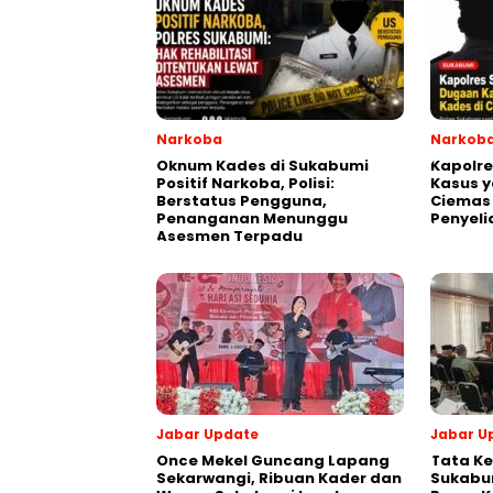
Narkoba
Narkob
Oknum Kades di Sukabumi
Kapolr
Positif Narkoba, Polisi:
Kasus y
Berstatus Pengguna,
Ciemas
Penanganan Menunggu
Penyeli
Asesmen Terpadu
Jabar Update
Jabar U
Once Mekel Guncang Lapang
Tata Ke
Sekarwangi, Ribuan Kader dan
Sukabum