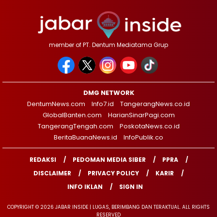
member of PT. Dentum Mediatama Grup
DMG NETWORK
DentumNews.com
Info7.id
TangerangNews.co.id
GlobalBanten.com
HarianSinarPagi.com
TangerangTengah.com
PoskotaNews.co.id
BeritaBuanaNews.id
InfoPublik.co
REDAKSI
PEDOMAN MEDIA SIBER
PPRA
DISCLAIMER
PRIVACY POLICY
KARIR
INFO IKLAN
SIGN IN
COPYRIGHT © 2026 JABAR INSIDE | LUGAS, BERIMBANG DAN TERAKTUAL. ALL RIGHTS
RESERVED