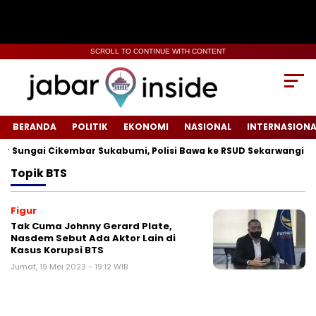
SCROLL TO CONTINUE WITH CONTENT
BERANDA
POLITIK
EKONOMI
NASIONAL
INTERNASIONA
Sungai Cikembar Sukabumi, Polisi Bawa ke RSUD Sekarwangi‎
Topik
BTS
Figur
Tak Cuma Johnny Gerard Plate,
Nasdem Sebut Ada Aktor Lain di
Kasus Korupsi BTS
Jumat, 19 Mei 2023 - 19:12 WIB