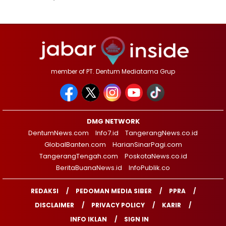
member of PT. Dentum Mediatama Grup
DMG NETWORK
DentumNews.com
Info7.id
TangerangNews.co.id
GlobalBanten.com
HarianSinarPagi.com
TangerangTengah.com
PoskotaNews.co.id
BeritaBuanaNews.id
InfoPublik.co
REDAKSI
PEDOMAN MEDIA SIBER
PPRA
DISCLAIMER
PRIVACY POLICY
KARIR
INFO IKLAN
SIGN IN