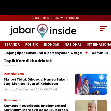
SCROLL TO CONTINUE WITH CONTENT
BERANDA
POLITIK
EKONOMI
NASIONAL
INTERNASIONA
i-Bojongtipar Sukabumi Dipertanyakan Warga
‎‎Camat Gunun
Topik
Kemdikbudristek
Pendidikan
Skripsi Tidak Dihapus, Hanya Bukan
Lagi Menjadi Syarat Kelulusan
Minggu, 3 September 2023 - 06:27 WIB
Nasional
Kemendikbudristek: Implementasi
Kurikulum Merdeka capai 80 persen