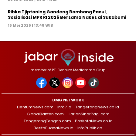
Ribka Tjiptaning Gandeng Bambang Pacul,
Sosialisasi MPR RI 2026 Bersama Nakes di Sukabumi
16 Mei 2026 | 13:48 WIB
member of PT. Dentum Mediatama Grup
DMG NETWORK
DentumNews.com
Info7.id
TangerangNews.co.id
GlobalBanten.com
HarianSinarPagi.com
TangerangTengah.com
PoskotaNews.co.id
BeritaBuanaNews.id
InfoPublik.co