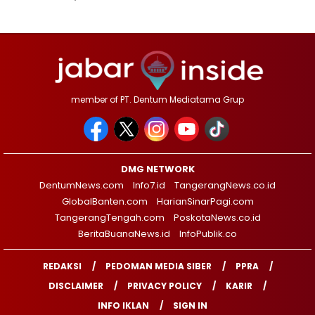
member of PT. Dentum Mediatama Grup
DMG NETWORK
DentumNews.com
Info7.id
TangerangNews.co.id
GlobalBanten.com
HarianSinarPagi.com
TangerangTengah.com
PoskotaNews.co.id
BeritaBuanaNews.id
InfoPublik.co
REDAKSI
PEDOMAN MEDIA SIBER
PPRA
DISCLAIMER
PRIVACY POLICY
KARIR
INFO IKLAN
SIGN IN