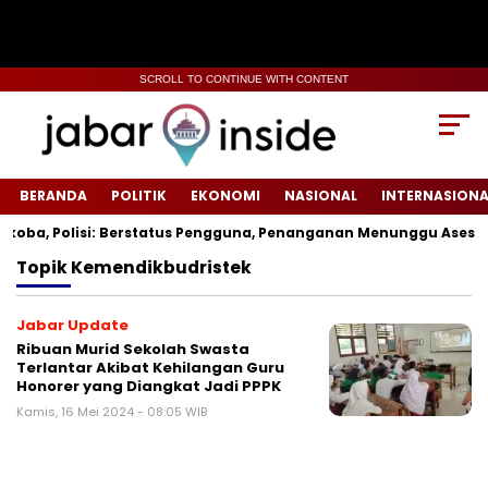
SCROLL TO CONTINUE WITH CONTENT
BERANDA
POLITIK
EKONOMI
NASIONAL
INTERNASIONA
oba, Polisi: Berstatus Pengguna, Penanganan Menunggu Asesme
Topik
Kemendikbudristek
Jabar Update
Ribuan Murid Sekolah Swasta
Terlantar Akibat Kehilangan Guru
Honorer yang Diangkat Jadi PPPK
Kamis, 16 Mei 2024 - 08:05 WIB