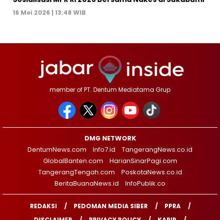
16 Mei 2026 | 13:48 WIB
member of PT. Dentum Mediatama Grup
DMG NETWORK
DentumNews.com
Info7.id
TangerangNews.co.id
GlobalBanten.com
HarianSinarPagi.com
TangerangTengah.com
PoskotaNews.co.id
BeritaBuanaNews.id
InfoPublik.co
REDAKSI
PEDOMAN MEDIA SIBER
PPRA
DISCLAIMER
PRIVACY POLICY
KARIR