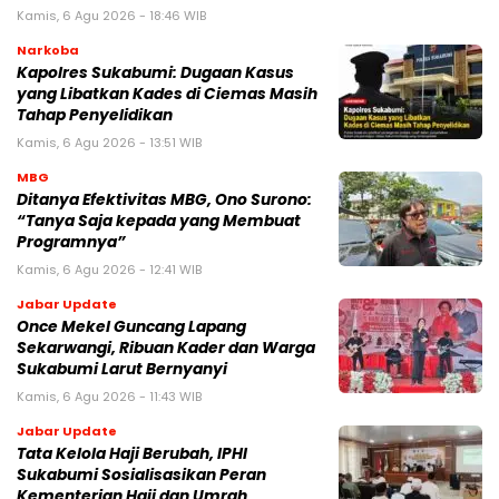
Kamis, 6 Agu 2026 - 18:46 WIB
Narkoba
Kapolres Sukabumi: Dugaan Kasus
yang Libatkan Kades di Ciemas Masih
Tahap Penyelidikan
Kamis, 6 Agu 2026 - 13:51 WIB
MBG
‎Ditanya Efektivitas MBG, Ono Surono:
“Tanya Saja kepada yang Membuat
Programnya”‎
Kamis, 6 Agu 2026 - 12:41 WIB
Jabar Update
Once Mekel Guncang Lapang
Sekarwangi, Ribuan Kader dan Warga
Sukabumi Larut Bernyanyi
Kamis, 6 Agu 2026 - 11:43 WIB
Jabar Update
Tata Kelola Haji Berubah, IPHI
Sukabumi Sosialisasikan Peran
Kementerian Haji dan Umrah