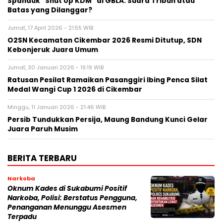
Spanduk “Shut Up KDM” di GBLA: Suara Tribun atau
Batas yang Dilanggar?
Jumat, 17 April 2026 - 21:55 WIB
‎O2SN Kecamatan Cikembar 2026 Resmi Ditutup, SDN
Kebonjeruk Juara Umum
Jumat, 30 Januari 2026 - 19:19 WIB
Ratusan Pesilat Ramaikan Pasanggiri Ibing Penca Silat
Medal Wangi Cup 1 2026 di Cikembar
Minggu, 11 Januari 2026 - 21:46 WIB
Persib Tundukkan Persija, Maung Bandung Kunci Gelar
Juara Paruh Musim
BERITA TERBARU
Narkoba
Oknum Kades di Sukabumi Positif
Narkoba, Polisi: Berstatus Pengguna,
Penanganan Menunggu Asesmen
Terpadu