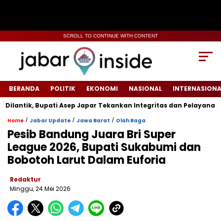
SCROLL TO CONTINUE WITH CONTENT
BERANDA
POLITIK
EKONOMI
NASIONAL
INTERNASIONA
ntik, Bupati Asep Japar Tekankan Integritas dan Pelayanan Publ
/
/
/
Home
Jabar Update
Jawa Barat
Olah Raga
‎Pesib Bandung Juara Bri Super
League 2026, Bupati Sukabumi dan
Bobotoh Larut Dalam Euforia
Redaktur
Minggu, 24 Mei 2026