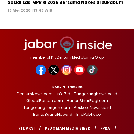
Sosialisasi MPR RI 2026 Bersama Nakes di Sukabumi
16 Mei 2026 | 13:48 WIB
member of PT. Dentum Mediatama Grup
DMG NETWORK
DentumNews.com
Info7.id
TangerangNews.co.id
GlobalBanten.com
HarianSinarPagi.com
TangerangTengah.com
PoskotaNews.co.id
BeritaBuanaNews.id
InfoPublik.co
REDAKSI
PEDOMAN MEDIA SIBER
PPRA