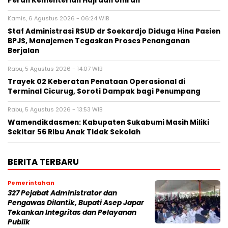
Peran Kementerian Haji dan Umrah
Kamis, 6 Agustus 2026 - 06:24 WIB
Staf Administrasi RSUD dr Soekardjo Diduga Hina Pasien
BPJS, Manajemen Tegaskan Proses Penanganan
Berjalan
Rabu, 5 Agustus 2026 - 14:07 WIB
‎Trayek 02 Keberatan Penataan Operasional di
Terminal Cicurug, Soroti Dampak bagi Penumpang
Rabu, 5 Agustus 2026 - 13:53 WIB
Wamendikdasmen: Kabupaten Sukabumi Masih Miliki
Sekitar 56 Ribu Anak Tidak Sekolah
BERITA TERBARU
Pemerintahan
327 Pejabat Administrator dan
Pengawas Dilantik, Bupati Asep Japar
Tekankan Integritas dan Pelayanan
Publik