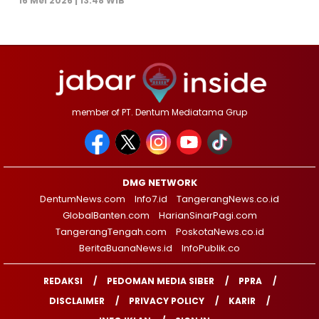
16 Mei 2026 | 13:48 WIB
member of PT. Dentum Mediatama Grup
DMG NETWORK
DentumNews.com
Info7.id
TangerangNews.co.id
GlobalBanten.com
HarianSinarPagi.com
TangerangTengah.com
PoskotaNews.co.id
BeritaBuanaNews.id
InfoPublik.co
REDAKSI
PEDOMAN MEDIA SIBER
PPRA
DISCLAIMER
PRIVACY POLICY
KARIR