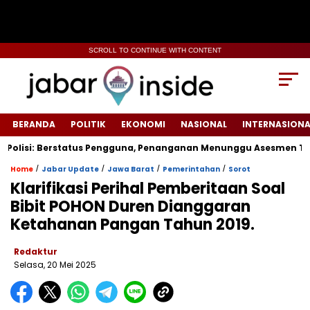
SCROLL TO CONTINUE WITH CONTENT
BERANDA
POLITIK
EKONOMI
NASIONAL
INTERNASIONA
lisi: Berstatus Pengguna, Penanganan Menunggu Asesmen Terpad
/
/
/
/
Home
Jabar Update
Jawa Barat
Pemerintahan
Sorot
Klarifikasi Perihal Pemberitaan Soal
Bibit POHON Duren Dianggaran
Ketahanan Pangan Tahun 2019.
Redaktur
Selasa, 20 Mei 2025