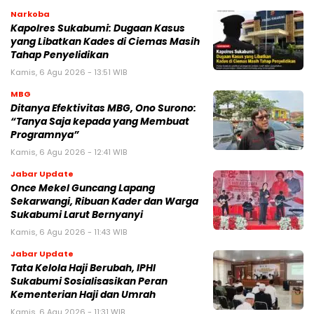
Narkoba
Kapolres Sukabumi: Dugaan Kasus
yang Libatkan Kades di Ciemas Masih
Tahap Penyelidikan
Kamis, 6 Agu 2026 - 13:51 WIB
MBG
‎Ditanya Efektivitas MBG, Ono Surono:
“Tanya Saja kepada yang Membuat
Programnya”‎
Kamis, 6 Agu 2026 - 12:41 WIB
Jabar Update
Once Mekel Guncang Lapang
Sekarwangi, Ribuan Kader dan Warga
Sukabumi Larut Bernyanyi
Kamis, 6 Agu 2026 - 11:43 WIB
Jabar Update
Tata Kelola Haji Berubah, IPHI
Sukabumi Sosialisasikan Peran
Kementerian Haji dan Umrah
Kamis, 6 Agu 2026 - 11:31 WIB