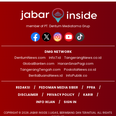
member of PT. Dentum Mediatama Grup
DMG NETWORK
DentumNews.com
Info7.id
TangerangNews.co.id
GlobalBanten.com
HarianSinarPagi.com
TangerangTengah.com
PoskotaNews.co.id
BeritaBuanaNews.id
InfoPublik.co
REDAKSI
PEDOMAN MEDIA SIBER
PPRA
DISCLAIMER
PRIVACY POLICY
KARIR
INFO IKLAN
SIGN IN
COPYRIGHT © 2026 JABAR INSIDE | LUGAS, BERIMBANG DAN TERAKTUAL. ALL RIGHTS