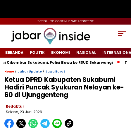
SCROLL TO CONTINUE WITH CONTENT
BERANDA
POLITIK
EKONOMI
NASIONAL
INTERNASIONA
kembar Sukabumi, Polisi Bawa ke RSUD Sekarwangi‎
Tiang Li
/
/
Home
Jabar Update
Jawa Barat
Ketua DPRD Kabupaten Sukabumi
Hadiri Puncak Syukuran Nelayan ke-
60 di Ujunggenteng
Redaktur
Selasa, 23 Juni 2026