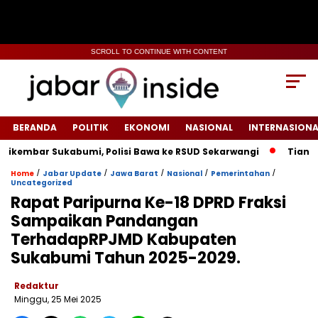
SCROLL TO CONTINUE WITH CONTENT
BERANDA
POLITIK
EKONOMI
NASIONAL
INTERNASIONA
r Sukabumi, Polisi Bawa ke RSUD Sekarwangi‎
Tiang Listrik
/
/
/
/
/
Home
Jabar Update
Jawa Barat
Nasional
Pemerintahan
Uncategorized
Rapat Paripurna Ke-18 DPRD Fraksi
Sampaikan Pandangan
TerhadapRPJMD Kabupaten
Sukabumi Tahun 2025-2029.
Redaktur
Minggu, 25 Mei 2025