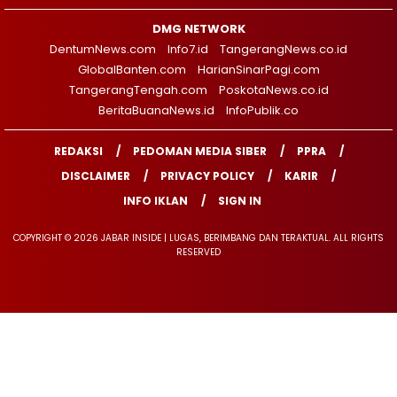
DMG NETWORK
DentumNews.com
Info7.id
TangerangNews.co.id
GlobalBanten.com
HarianSinarPagi.com
TangerangTengah.com
PoskotaNews.co.id
BeritaBuanaNews.id
InfoPublik.co
REDAKSI
PEDOMAN MEDIA SIBER
PPRA
DISCLAIMER
PRIVACY POLICY
KARIR
INFO IKLAN
SIGN IN
COPYRIGHT © 2026 JABAR INSIDE | LUGAS, BERIMBANG DAN TERAKTUAL. ALL RIGHTS
RESERVED