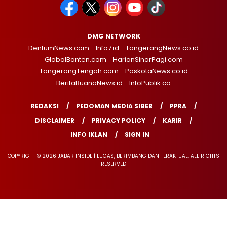
DMG NETWORK
DentumNews.com
Info7.id
TangerangNews.co.id
GlobalBanten.com
HarianSinarPagi.com
TangerangTengah.com
PoskotaNews.co.id
BeritaBuanaNews.id
InfoPublik.co
REDAKSI
PEDOMAN MEDIA SIBER
PPRA
DISCLAIMER
PRIVACY POLICY
KARIR
INFO IKLAN
SIGN IN
COPYRIGHT © 2026 JABAR INSIDE | LUGAS, BERIMBANG DAN TERAKTUAL. ALL RIGHTS
RESERVED