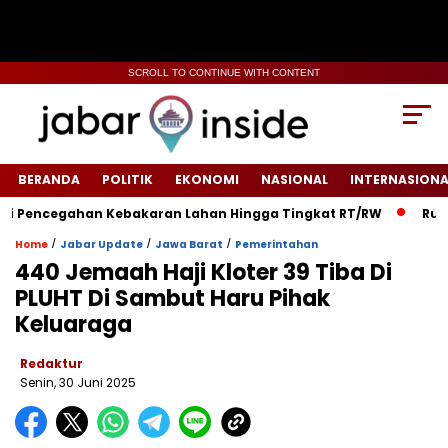
SCROLL TO CONTINUE WITH CONTENT
BERANDA
POLITIK
EKONOMI
NASIONAL
INTERNASIONA
Pencegahan Kebakaran Lahan Hingga Tingkat RT/RW‎
‎Rumah W
/
/
/
Home
Jabar Update
Jawa Barat
Pemerintahan
440 Jemaah Haji Kloter 39 Tiba Di
PLUHT Di Sambut Haru Pihak
Keluaraga
Redaktur
Senin, 30 Juni 2025