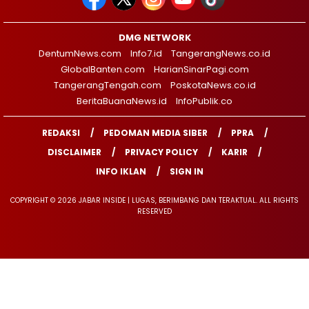
DMG NETWORK
DentumNews.com
Info7.id
TangerangNews.co.id
GlobalBanten.com
HarianSinarPagi.com
TangerangTengah.com
PoskotaNews.co.id
BeritaBuanaNews.id
InfoPublik.co
REDAKSI
PEDOMAN MEDIA SIBER
PPRA
DISCLAIMER
PRIVACY POLICY
KARIR
INFO IKLAN
SIGN IN
COPYRIGHT © 2026 JABAR INSIDE | LUGAS, BERIMBANG DAN TERAKTUAL. ALL RIGHTS
RESERVED