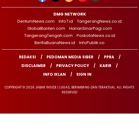
DMG NETWORK
DentumNews.com
Info7.id
TangerangNews.co.id
GlobalBanten.com
HarianSinarPagi.com
TangerangTengah.com
PoskotaNews.co.id
BeritaBuanaNews.id
InfoPublik.co
REDAKSI
PEDOMAN MEDIA SIBER
PPRA
DISCLAIMER
PRIVACY POLICY
KARIR
INFO IKLAN
SIGN IN
COPYRIGHT © 2026 JABAR INSIDE | LUGAS, BERIMBANG DAN TERAKTUAL. ALL RIGHTS
RESERVED