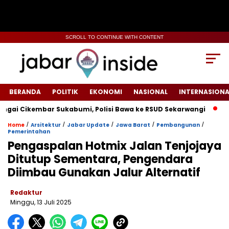
SCROLL TO CONTINUE WITH CONTENT
BERANDA
POLITIK
EKONOMI
NASIONAL
INTERNASIONA
Cikembar Sukabumi, Polisi Bawa ke RSUD Sekarwangi‎
Tiang 
/
/
/
/
/
Home
Arsitektur
Jabar Update
Jawa Barat
Pembangunan
Pemerintahan
‎Pengaspalan Hotmix Jalan Tenjojaya
Ditutup Sementara, Pengendara
Diimbau Gunakan Jalur Alternatif‎
Redaktur
Minggu, 13 Juli 2025