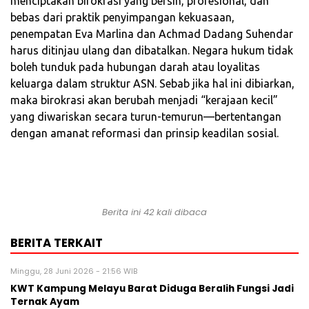
menciptakan birokrasi yang bersih, profesional, dan
bebas dari praktik penyimpangan kekuasaan,
penempatan Eva Marlina dan Achmad Dadang Suhendar
harus ditinjau ulang dan dibatalkan. Negara hukum tidak
boleh tunduk pada hubungan darah atau loyalitas
keluarga dalam struktur ASN. Sebab jika hal ini dibiarkan,
maka birokrasi akan berubah menjadi “kerajaan kecil”
yang diwariskan secara turun-temurun—bertentangan
dengan amanat reformasi dan prinsip keadilan sosial.
Berita ini 42 kali dibaca
BERITA TERKAIT
Minggu, 28 Juni 2026 - 21:56 WIB
KWT Kampung Melayu Barat Diduga Beralih Fungsi Jadi
Ternak Ayam