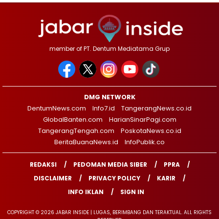
member of PT. Dentum Mediatama Grup
DMG NETWORK
DentumNews.com
Info7.id
TangerangNews.co.id
GlobalBanten.com
HarianSinarPagi.com
TangerangTengah.com
PoskotaNews.co.id
BeritaBuanaNews.id
InfoPublik.co
REDAKSI
PEDOMAN MEDIA SIBER
PPRA
DISCLAIMER
PRIVACY POLICY
KARIR
INFO IKLAN
SIGN IN
COPYRIGHT © 2026 JABAR INSIDE | LUGAS, BERIMBANG DAN TERAKTUAL. ALL RIGHTS