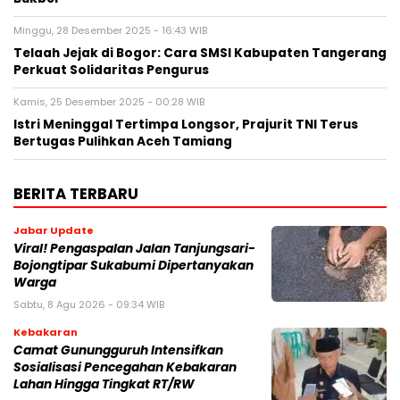
Minggu, 28 Desember 2025 - 16:43 WIB
Telaah Jejak di Bogor: Cara SMSI Kabupaten Tangerang
Perkuat Solidaritas Pengurus
Kamis, 25 Desember 2025 - 00:28 WIB
Istri Meninggal Tertimpa Longsor, Prajurit TNI Terus
Bertugas Pulihkan Aceh Tamiang
BERITA TERBARU
Jabar Update
Viral! Pengaspalan Jalan Tanjungsari-
Bojongtipar Sukabumi Dipertanyakan
Warga
Sabtu, 8 Agu 2026 - 09:34 WIB
Kebakaran
‎‎Camat Gunungguruh Intensifkan
Sosialisasi Pencegahan Kebakaran
Lahan Hingga Tingkat RT/RW‎