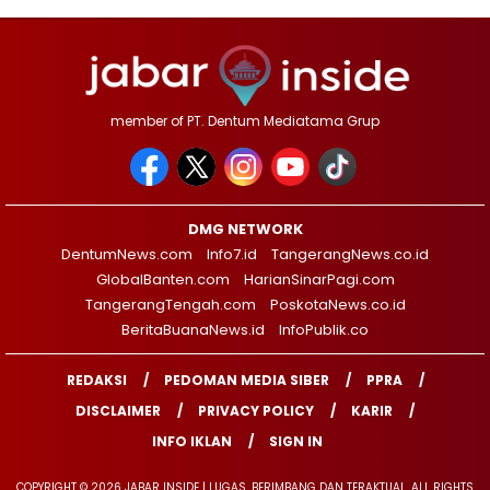
member of PT. Dentum Mediatama Grup
DMG NETWORK
DentumNews.com
Info7.id
TangerangNews.co.id
GlobalBanten.com
HarianSinarPagi.com
TangerangTengah.com
PoskotaNews.co.id
BeritaBuanaNews.id
InfoPublik.co
REDAKSI
PEDOMAN MEDIA SIBER
PPRA
DISCLAIMER
PRIVACY POLICY
KARIR
INFO IKLAN
SIGN IN
COPYRIGHT © 2026 JABAR INSIDE | LUGAS, BERIMBANG DAN TERAKTUAL. ALL RIGHTS