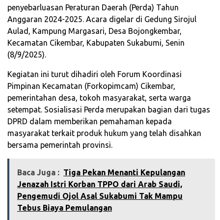
penyebarluasan Peraturan Daerah (Perda) Tahun
Anggaran 2024-2025. Acara digelar di Gedung Sirojul
Aulad, Kampung Margasari, Desa Bojongkembar,
Kecamatan Cikembar, Kabupaten Sukabumi, Senin
(8/9/2025).
Kegiatan ini turut dihadiri oleh Forum Koordinasi
Pimpinan Kecamatan (Forkopimcam) Cikembar,
pemerintahan desa, tokoh masyarakat, serta warga
setempat. Sosialisasi Perda merupakan bagian dari tugas
DPRD dalam memberikan pemahaman kepada
masyarakat terkait produk hukum yang telah disahkan
bersama pemerintah provinsi.
Baca Juga :
Tiga Pekan Menanti Kepulangan
Jenazah Istri Korban TPPO dari Arab Saudi,
Pengemudi Ojol Asal Sukabumi Tak Mampu
Tebus Biaya Pemulangan