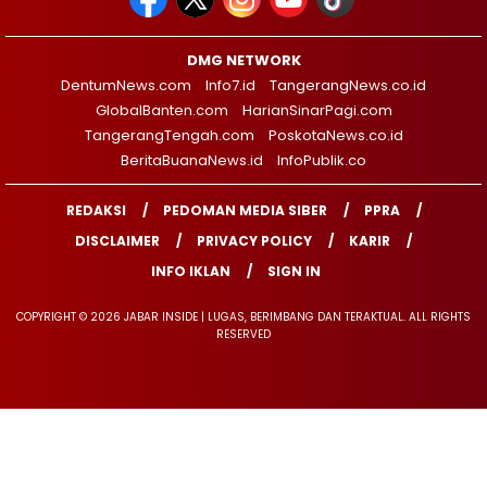
DMG NETWORK
DentumNews.com
Info7.id
TangerangNews.co.id
GlobalBanten.com
HarianSinarPagi.com
TangerangTengah.com
PoskotaNews.co.id
BeritaBuanaNews.id
InfoPublik.co
REDAKSI
PEDOMAN MEDIA SIBER
PPRA
DISCLAIMER
PRIVACY POLICY
KARIR
INFO IKLAN
SIGN IN
COPYRIGHT © 2026 JABAR INSIDE | LUGAS, BERIMBANG DAN TERAKTUAL. ALL RIGHTS
RESERVED