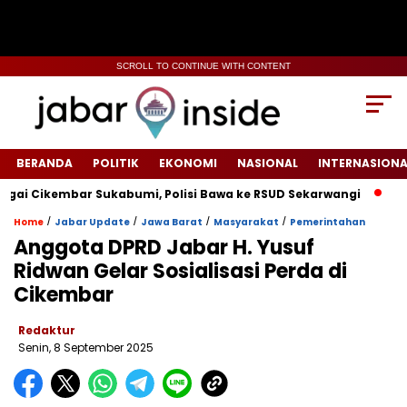
SCROLL TO CONTINUE WITH CONTENT
BERANDA
POLITIK
EKONOMI
NASIONAL
INTERNASIONA
kembar Sukabumi, Polisi Bawa ke RSUD Sekarwangi‎
Tiang Li
/
/
/
/
Home
Jabar Update
Jawa Barat
Masyarakat
Pemerintahan
Anggota DPRD Jabar H. Yusuf
Ridwan Gelar Sosialisasi Perda di
Cikembar
Redaktur
Senin, 8 September 2025