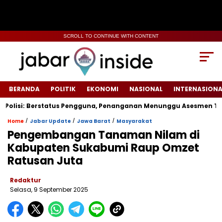
SCROLL TO CONTINUE WITH CONTENT
BERANDA
POLITIK
EKONOMI
NASIONAL
INTERNASIONA
lisi: Berstatus Pengguna, Penanganan Menunggu Asesmen Terpad
/
/
/
Home
Jabar Update
Jawa Barat
Masyarakat
‎Pengembangan Tanaman Nilam di
Kabupaten Sukabumi Raup Omzet
Ratusan Juta
Redaktur
Selasa, 9 September 2025