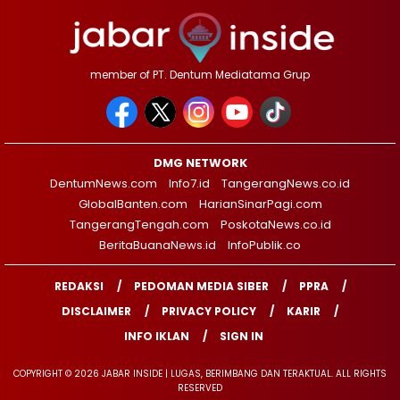
member of PT. Dentum Mediatama Grup
DMG NETWORK
DentumNews.com
Info7.id
TangerangNews.co.id
GlobalBanten.com
HarianSinarPagi.com
TangerangTengah.com
PoskotaNews.co.id
BeritaBuanaNews.id
InfoPublik.co
REDAKSI
PEDOMAN MEDIA SIBER
PPRA
DISCLAIMER
PRIVACY POLICY
KARIR
INFO IKLAN
SIGN IN
COPYRIGHT © 2026 JABAR INSIDE | LUGAS, BERIMBANG DAN TERAKTUAL. ALL RIGHTS
RESERVED