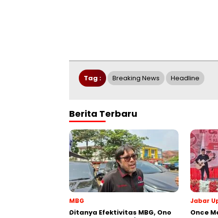
Tag :
Breaking News
Headline
Berita Terbaru
MBG
Jabar U
‎Ditanya Efektivitas MBG, Ono
Once M