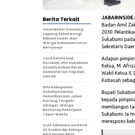
JABARINSIDE
Berita Terkait
Badan Amil Zak
Once Mekel Guncang
2030. Pelantik
Lapang Sekarwangi,
Ribuan Kader dan
Sukabumi pada 
Warga Sukabumi Larut
Sekretaris Da
Bernyanyi
Tata Kelola Haji
Adapun pimpina
Berubah, IPHI Sukabumi
Ketua, M. Afriz
Sosialisasikan Peran
Kementerian Haji dan
Wakil Ketua II, 
Umrah
Kobasah sebaga
‎DPU Kabupaten
Sukabumi Mulai
Bupati Sukabum
Pemeliharaan Jalan
kepada pimpina
Karang Tengah–
Sinagar, Warga
membangun tata
Berharap Pekerjaan
Sukabumi. Ia m
Tepat Waktu
merespons keb
Staf Administrasi RSUD
dr Soekardjo Diduga
Hina Pasien BPJS,