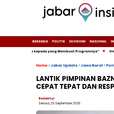
BERANDA
POLITIK
EKONOMI
NASIONAL
I
“Tanya Saja kepada yang Membuat Programnya”‎
Once Mekel 
Home
Jabar Update
Jawa Barat
Pem
/
/
/
LANTIK PIMPINAN BAZN
CEPAT TEPAT DAN RES
Redaktur
Selasa, 23 September 2025