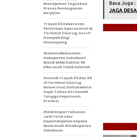
Baca Juga :
Manajemen Tegaskan
Proses Penanganan
JAGA DESA
Berjalan
‎Trayek 02 Keberatan
Penataan Operasional di
Terminal Cicurug, Soroti
Dampak bagi
Penumpang
Wamendikdasmen:
Kabupaten Sukabumi
Masih Miliki Sekitar 56
Ribu Anak Tidak Sekolah
Polemik Trayek 02 dan 09
di Terminal Cicurug
Belum Usai, Dishub Minta
Sopir Tahan Diri Sambil
Tunggu Keputusan
Provinsi
PKKM Empat Tahunan
Jadi Tolok Ukur
Kepemimpinan Kepala
Madrasah di Kabupaten
Sukabumi