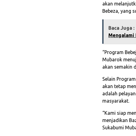
akan melanjutk
Bebeza, yang s
Baca Juga :
Mengalami 
“Program Bebe
Mubarok menuju
akan semakin di
Selain Progra
akan tetap menj
adalah pelayan
masyarakat.
“Kami siap men
menjadikan Baz
Sukabumi Muba