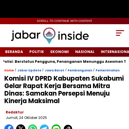
SCROLL TO CONTINUE WITH CONTENT
BERANDA
POLITIK
EKONOMI
NASIONAL
INTERNASIONA
si: Berstatus Pengguna, Penanganan Menunggu Asesmen Terpadu
/
/
/
/
Home
Jabar Update
Jawa Barat
Pembangunan
Pemerintahan
‎Komisi IV DPRD Kabupaten Sukabumi
Gelar Rapat Kerja Bersama Mitra
Dinas: Samakan Persepsi Menuju
Kinerja Maksimal‎
Redaktur
Jumat, 24 Oktober 2025