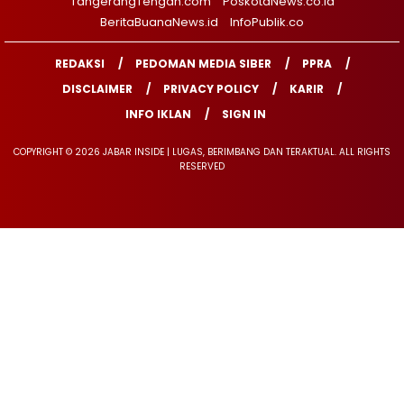
TangerangTengah.com
PoskotaNews.co.id
BeritaBuanaNews.id
InfoPublik.co
REDAKSI
PEDOMAN MEDIA SIBER
PPRA
DISCLAIMER
PRIVACY POLICY
KARIR
INFO IKLAN
SIGN IN
COPYRIGHT © 2026 JABAR INSIDE | LUGAS, BERIMBANG DAN TERAKTUAL. ALL RIGHTS
RESERVED