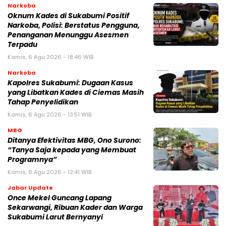
Narkoba
Oknum Kades di Sukabumi Positif
Narkoba, Polisi: Berstatus Pengguna,
Penanganan Menunggu Asesmen
Terpadu
Kamis, 6 Agu 2026 - 18:46 WIB
Narkoba
Kapolres Sukabumi: Dugaan Kasus
yang Libatkan Kades di Ciemas Masih
Tahap Penyelidikan
Kamis, 6 Agu 2026 - 13:51 WIB
MBG
‎Ditanya Efektivitas MBG, Ono Surono:
“Tanya Saja kepada yang Membuat
Programnya”‎
Kamis, 6 Agu 2026 - 12:41 WIB
Jabar Update
Once Mekel Guncang Lapang
Sekarwangi, Ribuan Kader dan Warga
Sukabumi Larut Bernyanyi